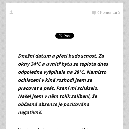
0 Komentářů
Dnešní datum a přeci budoucnost. Za
okny 34°C a uvnitř bytu se teplota dnes
odpoledne vyšplhala na 28°C. Namísto
ochlazení v kině rozhodl jsem se
pracovat a psát. Psaní mi scházelo.
Našel jsem v něm tolik zalíbení, že
občasná absence je pociťována
negativně.