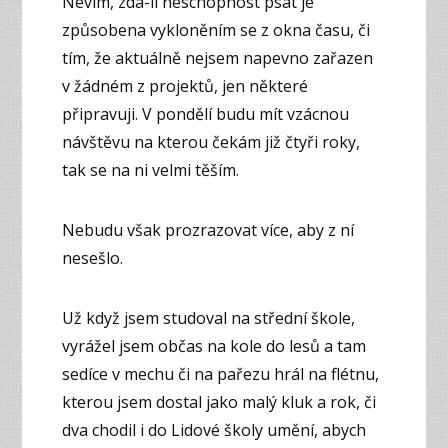
Nevím, zda-li neschopnost psát je
způsobena vykloněním se z okna času, či
tím, že aktuálně nejsem napevno zařazen
v žádném z projektů, jen některé
připravuji. V pondělí budu mít vzácnou
návštěvu na kterou čekám již čtyři roky,
tak se na ni velmi těším.
Nebudu však prozrazovat více, aby z ní
nesešlo.
Už když jsem studoval na střední škole,
vyrážel jsem občas na kole do lesů a tam
sedíce v mechu či na pařezu hrál na flétnu,
kterou jsem dostal jako malý kluk a rok, či
dva chodil i do Lidové školy umění, abych