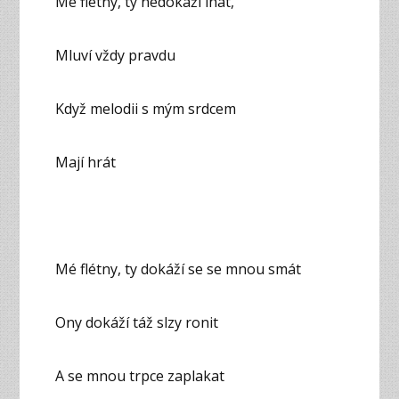
Mé flétny, ty nedokáží lhát,
Mluví vždy pravdu
Když melodii s mým srdcem
Mají hrát
Mé flétny, ty dokáží se se mnou smát
Ony dokáží táž slzy ronit
A se mnou trpce zaplakat