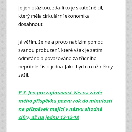
Je jen otázkou, zda-li to je skutečně cíl,
který měla cirkulární ekonomika
dosáhnout.
Já věřím, že ne a proto nabízím pomoc
zvanou probuzení, které však je zatím
odmítáno a považováno za třídního
nepřítele číslo jedna. Jako bych to už někdy
zažil.
P.S. Jen pro zajímavost Vás na závěr
mého příspěvku pozvu rok do minulosti
na příspěvek mající v názvu shodné
cifry, až na jednu 12-12-18