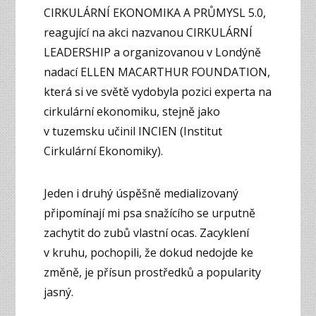
CIRKULÁRNÍ EKONOMIKA A PRŮMYSL 5.0,
reagující na akci nazvanou CIRKULÁRNÍ
LEADERSHIP a organizovanou v Londýně
nadací ELLEN MACARTHUR FOUNDATION,
která si ve světě vydobyla pozici experta na
cirkulární ekonomiku, stejně jako
v tuzemsku učinil INCIEN (Institut
Cirkulární Ekonomiky).
Jeden i druhý úspěšně medializovaný
připomínají mi psa snažícího se urputně
zachytit do zubů vlastní ocas. Zacyklení
v kruhu, pochopili, že dokud nedojde ke
změně, je přísun prostředků a popularity
jasný.