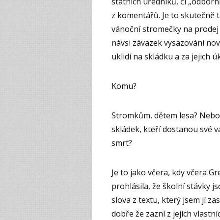
státních úředníků, či „odborn
z komentářů. Je to skutečně t
vánoční stromečky na prodej 
návsi závazek vysazování nov
uklidí na skládku a za jejich ú
Komu?
Stromkům, dětem lesa? Nebo
skládek, kteří dostanou své 
smrt?
Je to jako včera, kdy včera 
prohlásila, že školní stávky j
slova z textu, který jsem jí za
dobře že zazní z jejích vlastní