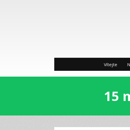
Vítejte
N
15 