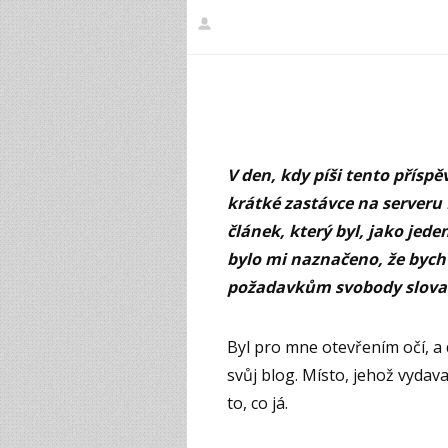
V den, kdy píši tento přísp
krátké zastávce na serveru
článek, který byl, jako jed
bylo mi naznačeno, že bych 
požadavkům svobody slova
Byl pro mne otevřením očí, a 
svůj blog. Místo, jehož vyd
to, co já.