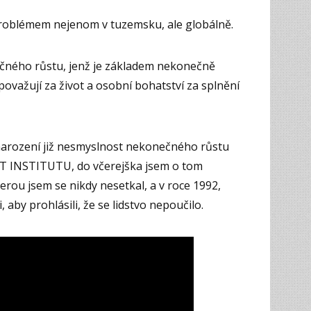
problémem nejenom v tuzemsku, ale globálně.
ečného růstu, jenž je základem nekonečně
 považují za život a osobní bohatství za splnění
narození již nesmyslnost nekonečného růstu
IT INSTITUTU, do včerejška jsem o tom
terou jsem se nikdy nesetkal, a v roce 1992,
, aby prohlásili, že se lidstvo nepoučilo.