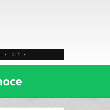
ds
O nás
noce