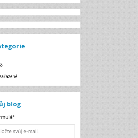
ategorie
og
zařazené
ůj blog
rmulář