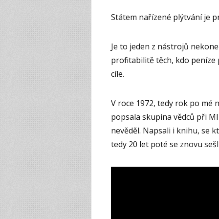
Státem nařízené plýtvání je 
Je to jeden z nástrojů nekon
profitabilitě těch, kdo peníze
cíle.
V roce 1972, tedy rok po mé 
popsala skupina vědců při M
nevěděl. Napsali i knihu, se k
tedy 20 let poté se znovu sešli