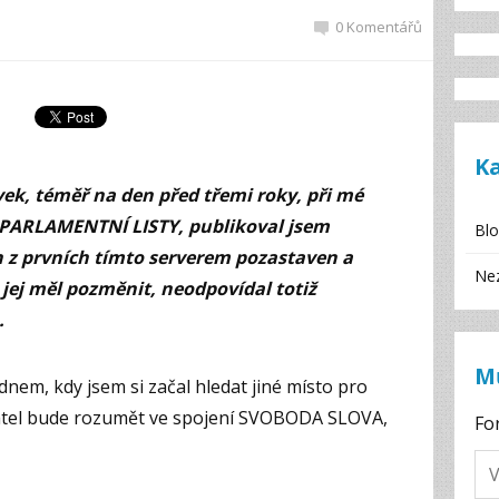
0 Komentářů
K
ěvek, téměř na den před třemi roky, při mé
 PARLAMENTNÍ LISTY, publikoval jsem
Bl
en z prvních tímto serverem pozastaven a
Ne
jej měl pozměnit, neodpovídal totiž
.
M
dnem, kdy jsem si začal hledat jiné místo pro
avatel bude rozumět ve spojení SVOBODA SLOVA,
Fo