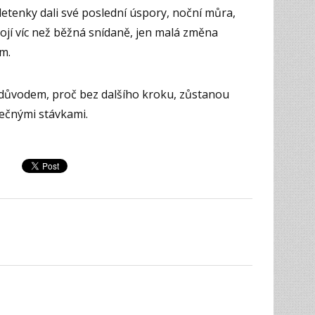
 letenky dali své poslední úspory, noční můra,
tojí víc než běžná snídaně, jen malá změna
ím.
e důvodem, proč bez dalšího kroku, zůstanou
ečnými stávkami.