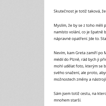
Skutečnost je totiž taková, ž
Myslím, že by se z toho měli 
namísto volání, co je špatně 
nápravné opatření. Jde to. Stač
Nevím, kam Greta zamíří po Mad
médií do Plzně, rád bych ji při
mohl udělat foto, kterým se 
svého snažení, ale proto, ab
možnostech změny a nástrojíc
Sám jsem totiž cestu, na kter
mnohem starší.