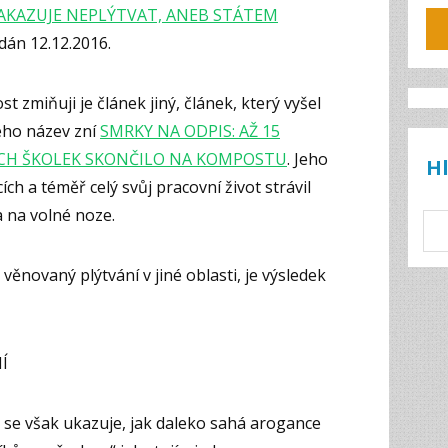
AKAZUJE NEPLÝTVAT, ANEB STÁTEM
dán 12.12.2016.
 zmiňuji je článek jiný, článek, který vyšel
jeho název zní
SMRKY NA ODPIS: AŽ 15
CH ŠKOLEK SKONČILO NA KOMPOSTU
. Jeho
H
ích a téměř celý svůj pracovní život strávil
a na volné noze.
věnovaný plýtvání v jiné oblasti, je výsledek
Í
 se však ukazuje, jak daleko sahá arogance