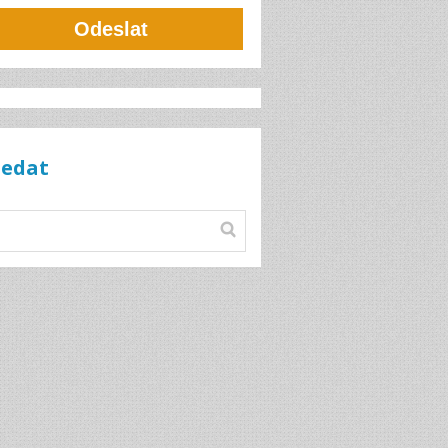
Odeslat
ledat