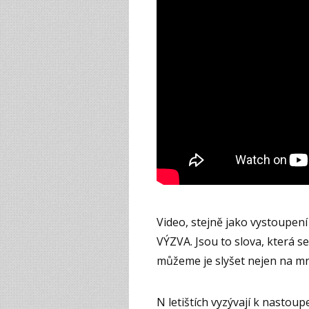
Video, stejně jako vystoupe
VÝZVA. Jsou to slova, která s
můžeme je slyšet nejen na mnoh
N letištích vyzývají k nastoup