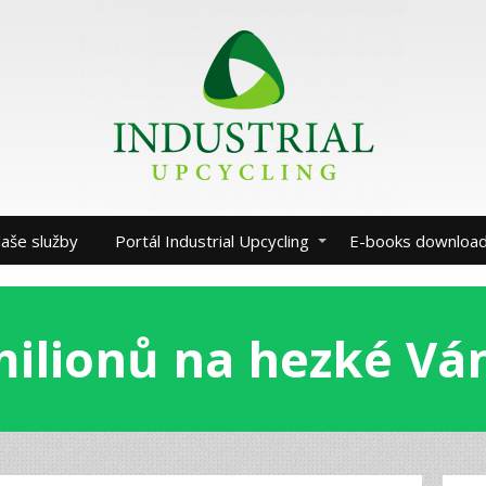
aše služby
Portál Industrial Upcycling
E-books downloa
milionů na hezké Vá