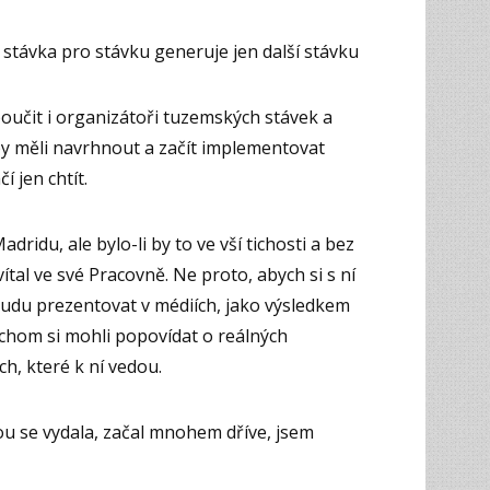
e stávka pro stávku generuje jen další stávku
poučit i organizátoři tuzemských stávek a
by měli navrhnout a začít implementovat
í jen chtít.
ridu, ale bylo-li by to ve vší tichosti a bez
vítal ve své Pracovně. Ne proto, abych si s ní
budu prezentovat v médiích, jako výsledkem
ychom si mohli popovídat o reálných
h, které k ní vedou.
ou se vydala, začal mnohem dříve, jsem