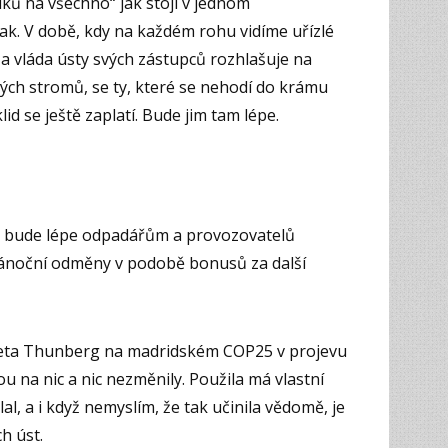
íků na všechno“ jak stojí v jednom
ak. V době, kdy na každém rohu vidíme uřízlé
a vláda ústy svých zástupců rozhlašuje na
ých stromů, se ty, které se nehodí do krámu
klid se ještě zaplatí. Bude jim tam lépe.
 bude lépe odpadářům a provozovatelů
vánoční odměny v podobě bonusů za další
Greta Thunberg na madridském COP25 v projevu
sou na nic a nic nezměnily. Použila má vlastní
slal, a i když nemyslím, že tak učinila vědomě, je
ch úst.