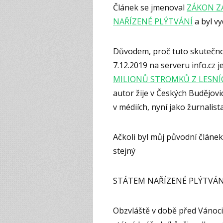
Článek se jmenoval
ZÁKON Z
NAŘÍZENÉ PLÝTVÁNÍ
a byl vy
Důvodem, proč tuto skutečnost
7.12.2019 na serveru info.cz 
MILIONŮ STROMKŮ Z LESNÍ
autor žije v Českých Budějovic
v médiích, nyní jako žurnalist
Ačkoli byl můj původní článek 
stejný
STÁTEM NAŘÍZENÉ PLÝTVÁN
Obzvláště v době před Vánoci