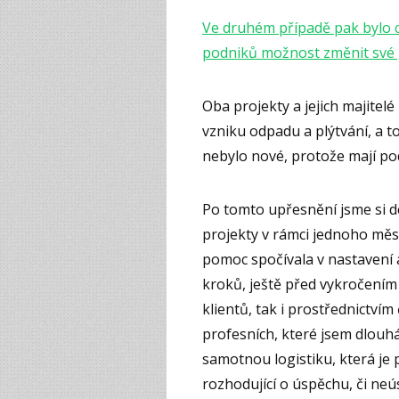
Ve druhém případě pak bylo c
podniků možnost změnit své „
Oba projekty a jejich majitel
vzniku odpadu a plýtvání, a t
nebylo nové, protože mají po
Po tomto upřesnění jsme si d
projekty v rámci jednoho měs
pomoc spočívala v nastavení 
kroků, ještě před vykročením
klientů, tak i prostřednictvím 
profesních, které jsem dlouhá
samotnou logistiku, která je 
rozhodující o úspěchu, či ne