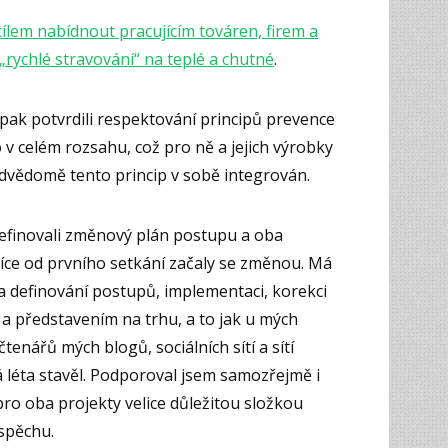
ílem nabídnout pracujícím továren, firem a
rychlé stravování“ na teplé a chutné
.
é pak potvrdili respektování principů prevence
o v celém rozsahu, což pro ně a jejich výrobky
dvědomě tento princip v sobě integrován.
efinovali změnový plán postupu a oba
íce od prvního setkání začaly se změnou. Má
a definování postupů, implementaci, korekci
 a představením na trhu, a to jak u mých
čtenářů mých blogů, sociálních sítí a sítí
 léta stavěl. Podporoval jsem samozřejmě i
pro oba projekty velice důležitou složkou
úspěchu.