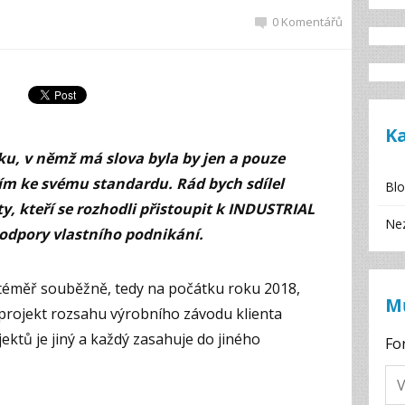
0 Komentářů
K
ku, v němž má slova byla by jen a pouze
m ke svému standardu. Rád bych sdílel
Bl
ty, kteří se rozhodli přistoupit k INDUSTRIAL
Ne
dpory vlastního podnikání.
 téměř souběžně, tedy na počátku roku 2018,
M
projekt rozsahu výrobního závodu klienta
jektů je jiný a každý zasahuje do jiného
Fo