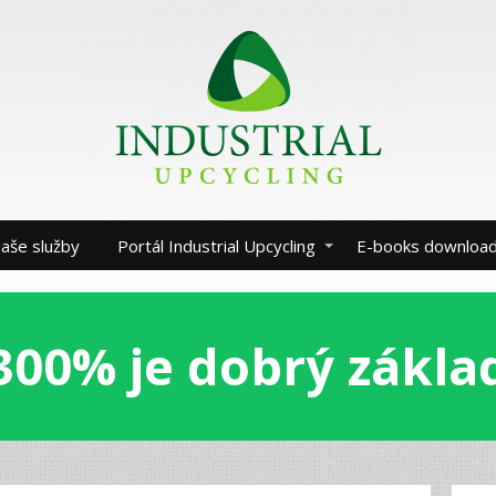
aše služby
Portál Industrial Upcycling
E-books downloa
300% je dobrý zákla