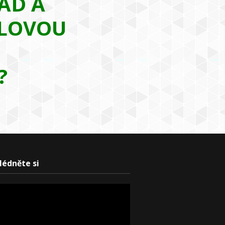
AD A
LOVOU
?
lédněte si