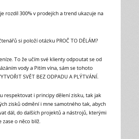
je rozdíl 300% v prodejích a trend ukazuje na
 čtenářů si položí otázku PROČ TO DĚLÁM?
eníze. To že učím své klienty odpoutat se od
Kázáním vody a Pitím vína, sám se tohoto
je VYTVOŘIT SVĚT BEZ ODPADU A PLÝTVÁNÍ.
 respektovat i principy dělení zisku, tak jak
svých zisků odmění i mne samotného tak, abych
at dál, do dalších projektů a nástrojů, kterými
e zase o něco blíž.