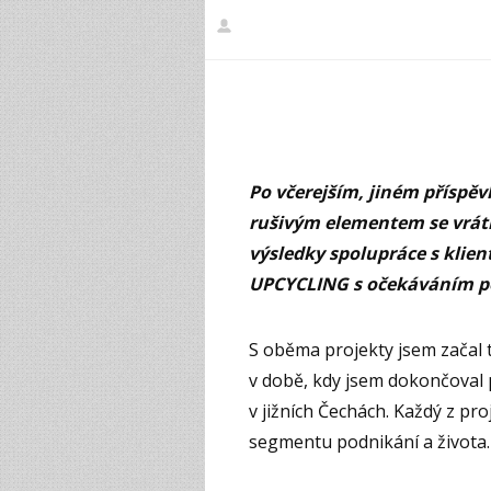
Po včerejším, jiném příspěv
rušivým elementem se vrátí
výsledky spolupráce s klien
UPCYCLING s očekáváním po
S oběma projekty jsem začal
v době, kdy jsem dokončoval 
v jižních Čechách. Každý z pro
segmentu podnikání a života.