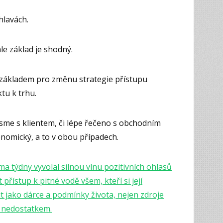
hlavách.
ale základ je shodný.
ákladem pro změnu strategie přístupu
tu k trhu.
sme s klientem, či lépe řečeno s obchodním
onomický, a to v obou případech.
a týdny vyvolal silnou vlnu pozitivních ohlasů
 přístup k pitné vodě všem, kteří si její
t jako dárce a podmínky života, nejen zdroje
s nedostatkem.