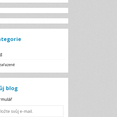
ategorie
og
zařazené
ůj blog
rmulář