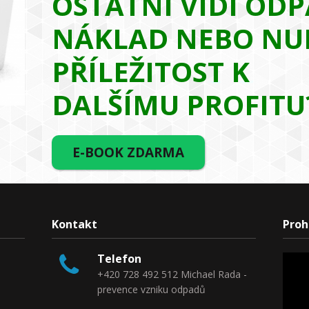
OSTATNÍ VIDÍ ODP
NÁKLAD NEBO NU
PŘÍLEŽITOST K
DALŠÍMU PROFITU
E-BOOK ZDARMA
Kontakt
Proh
Telefon
+420 728 492 512 Michael Rada -
prevence vzniku odpadů