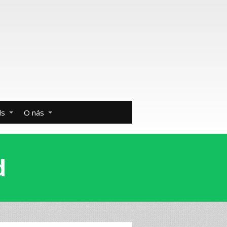
ds
O nás
d