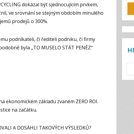
CYCLING dokázal být sjednocujícím prvkem,
il, ve srovnání se stejným obdobím minulého
jemů prodejů o 300%.
 podnikateli, či řediteli podniku, či firmy
vděpodobně byla „TO MUSELO STÁT PENĚZ“
H
y na ekonomickém základu zvaném ZERO ROI.
tice na začátku.
TOVALI A DOSÁHLI TAKOVÝCH VÝSLEDKŮ?