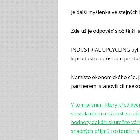
Je další myšlenka ve stejných 
Zde už je odpověď složitější, 
INDUSTRIAL UPCYCLING byl z
k produktu a přístupu produk
Namísto ekonomického cíle, j
partnerem, stanovili cíl neek
V tom prvním, který před dvěm
se stala cílem možnost zaručit
hodnoty dokáží skutečně váži
snadných příjmů rostoucích 