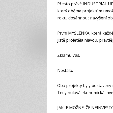
Přesto právě INDUSTRIAL UP
který oběma projektům umožn
roku, dosáhnout navýšení ob
První MYŠLENKA, která každému
jistě proletěla hlavou, pra
Zklamu Vás.
Nestálo.
Oba projekty byly postaven
Tedy nulová ekonomická inves
JAK JE MOŽNÉ, ŽE NEINVES