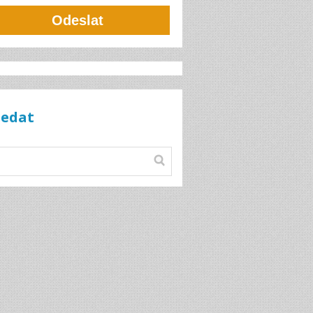
Odeslat
ledat