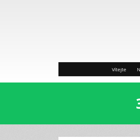
Vítejte
N