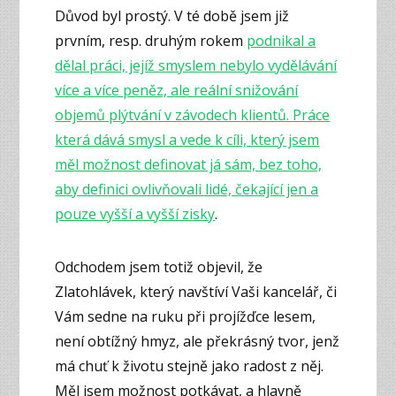
Důvod byl prostý. V té době jsem již
prvním, resp. druhým rokem
podnikal a
dělal práci, jejíž smyslem nebylo vydělávání
více a více peněz, ale reální snižování
objemů plýtvání v závodech klientů. Práce
která dává smysl a vede k cíli, který jsem
měl možnost definovat já sám, bez toho,
aby definici ovlivňovali lidé, čekající jen a
pouze vyšší a vyšší zisky
.
Odchodem jsem totiž objevil, že
Zlatohlávek, který navštíví Vaši kancelář, či
Vám sedne na ruku při projížďce lesem,
není obtížný hmyz, ale překrásný tvor, jenž
má chuť k životu stejně jako radost z něj.
Měl jsem možnost potkávat, a hlavně