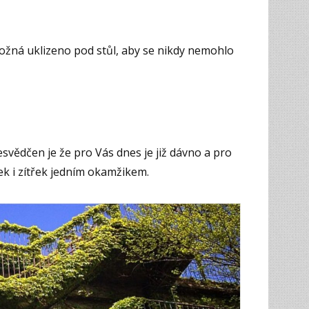
T
ožná uklizeno pod stůl, aby se nikdy nemohlo
svědčen je že pro Vás dnes je již dávno a pro
k i zítřek jedním okamžikem.