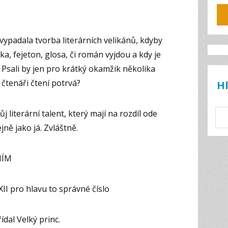
 vypadala tvorba literárních velikánů, kdyby
dka, fejeton, glosa, či román vyjdou a kdy je
k? Psali by jen pro krátký okamžik několika
čtenáři čtení potrvá?
H
j literární talent, který mají na rozdíl ode
ejně jako já. Zvláštně.
NÍM
XII pro hlavu to správné číslo
dal Velký princ.