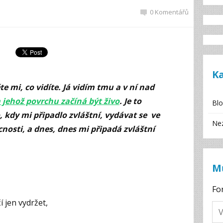
0 Komentářů
K
e mi, co vidíte. Já vidím tmu a v ní nad
 jehož povrchu začíná být živo
. Je to
Bl
, kdy mi připadlo zvláštní, vydávat se ve
Ne
nosti, a dnes, dnes mi připadá zvláštní
M
Fo
 jen vydržet,