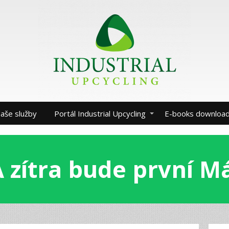
aše služby
Portál Industrial Upcycling
E-books downloa
 zítra bude první M