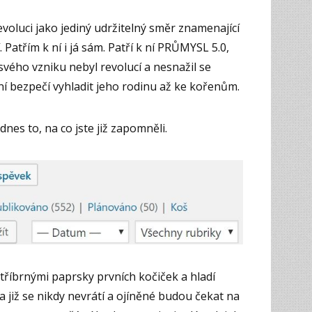
voluci jako jediný udržitelný směr znamenající
. Patřím k ní i já sám. Patří k ní PRŮMYSL 5.0,
 svého vzniku nebyl revolucí a nesnažil se
ní bezpečí vyhladit jeho rodinu až ke kořenům.
nes to, na co jste již zapomněli.
stříbrnými paprsky prvních kočiček a hladí
y a již se nikdy nevrátí a ojíněné budou čekat na