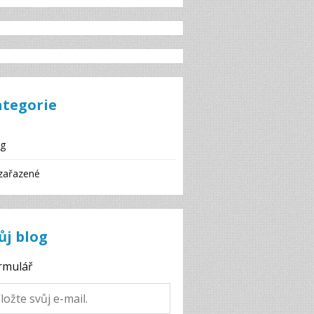
ategorie
og
zařazené
ůj blog
rmulář