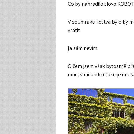
Co by nahradilo slovo ROBO
V soumraku lidstva bylo by m
vrátit.
Já sám nevím.
O čem jsem však bytostně pře
mne, v meandru času je dneše