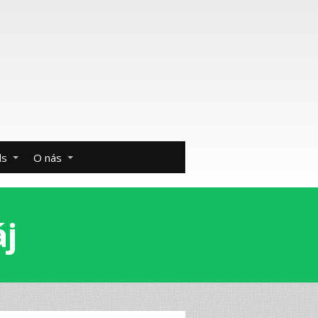
ds
O nás
áj