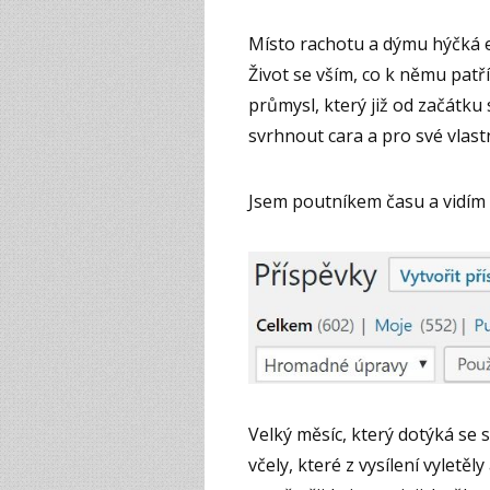
Místo rachotu a dýmu hýčká e
Život se vším, co k němu patří
průmysl, který již od začátku
svrhnout cara a pro své vlast
Jsem poutníkem času a vidím d
Velký měsíc, který dotýká se 
včely, které z vysílení vyletěl