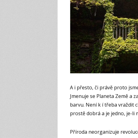
A i přesto, či právě proto jsm
Jmenuje se Planeta Země a z
barvu. Není k í třeba vraždit 
prostě dobrá a je jedno, je-li 
Příroda neorganizuje revoluce