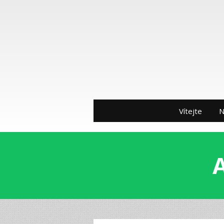
Vítejte
N
A