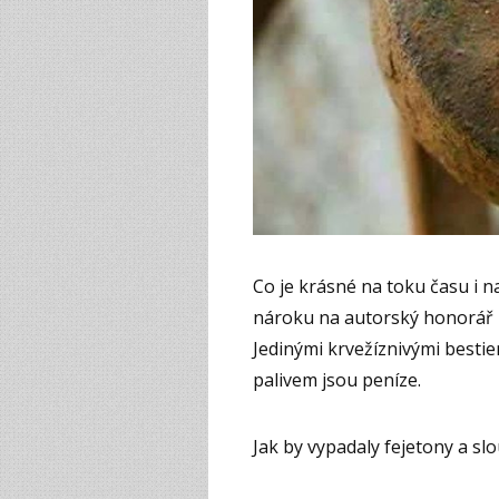
Co je krásné na toku času i na 
nároku na autorský honorář h
Jedinými krvežíznivými besti
palivem jsou peníze.
Jak by vypadaly fejetony a sl