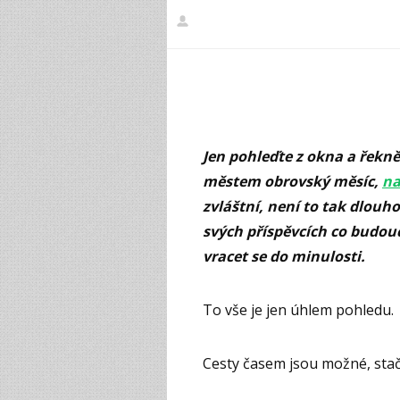
Jen pohleďte z okna a řeknět
městem obrovský měsíc,
na
zvláštní, není to tak dlouho
svých příspěvcích co budouc
vracet se do minulosti.
To vše je jen úhlem pohledu.
Cesty časem jsou možné, stačí