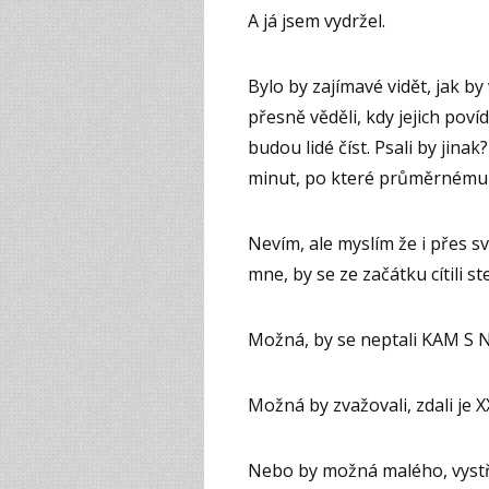
A já jsem vydržel.
Bylo by zajímavé vidět, jak by
přesně věděli, kdy jejich poví
budou lidé číst. Psali by jina
minut, po které průměrnému 
Nevím, ale myslím že i přes svů
mne, by se ze začátku cítili st
Možná, by se neptali KAM S 
Možná by zvažovali, zdali je X
Nebo by možná malého, vystří