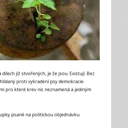
dílech již stvořených, je že jsou. Existují. Bez
lídaný proti vykradení psy demokracie.
emi pro které krev nic neznamená a jediným
oupky psané na politickou objednávku.