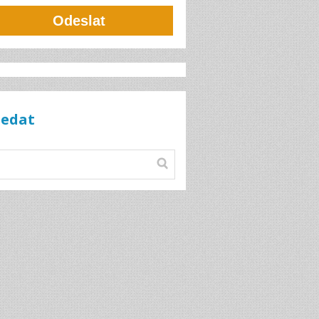
Odeslat
ledat