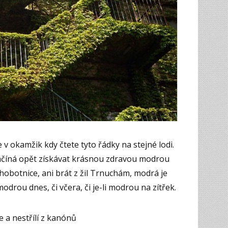
e v okamžik kdy čtete tyto řádky na stejné lodi.
ačíná opět získávat krásnou zdravou modrou
chobotnice, ani brát z žil Trnuchám, modrá je
modrou dnes, či včera, či je-li modrou na zítřek.
 a nestřílí z kanónů