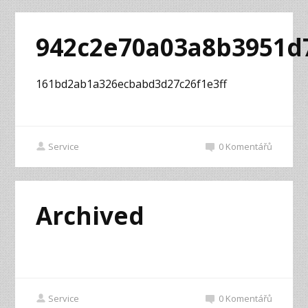
942c2e70a03a8b3951d
161bd2ab1a326ecbabd3d27c26f1e3ff
Service
0
Komentářů
Archived
Service
0
Komentářů