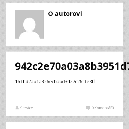
O autorovi
942c2e70a03a8b3951d
161bd2ab1a326ecbabd3d27c26f1e3ff
Service
0
Komentářů