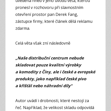
uvedena hned v jeho úvodu věta, kterou
pronesl v rozhovoru při slavnostním
otevření prostor pan Derek Fang,
zástupce firmy, které článek dělá reklamu
zdarma.
Celá věta však zní následovně
„Naše distribuční centrum nebude
skladovat pouze kvalitní výrobky
a komodity z Číny, ale i české a evropské
produkty, jako například české pivo
a křišťál nebo náhradní díly“
Autor uvádí i drobnosti, které nestojí za
řeč. Například, že velikost skladu odpovídá