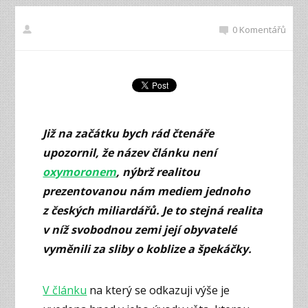
0 Komentářů
Již na začátku bych rád čtenáře
upozornil, že název článku není
oxymoronem
, nýbrž realitou
prezentovanou nám mediem jednoho
z českých miliardářů. Je to stejná realita
v níž svobodnou zemi její obyvatelé
vyměnili za sliby o koblize a špekáčky.
V článku
na který se odkazuji výše je