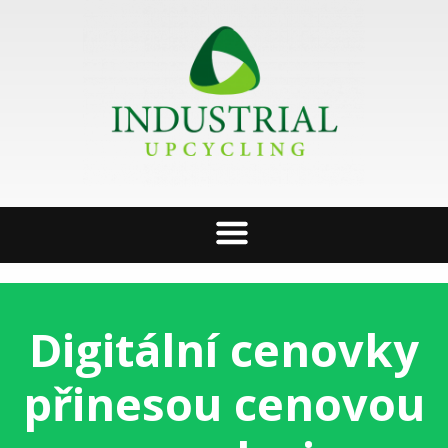
Digitální cenovky
přinesou cenovou