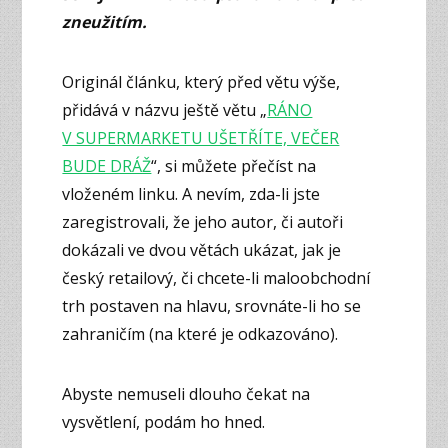
zneužitím.
Originál článku, který před větu výše,
přidává v názvu ještě větu „
RÁNO
V SUPERMARKETU UŠETŘÍTE, VEČER
BUDE DRÁŽ
“, si můžete přečíst na
vloženém linku. A nevím, zda-li jste
zaregistrovali, že jeho autor, či autoři
dokázali ve dvou větách ukázat, jak je
český retailový, či chcete-li maloobchodní
trh postaven na hlavu, srovnáte-li ho se
zahraničím (na které je odkazováno).
Abyste nemuseli dlouho čekat na
vysvětlení, podám ho hned.