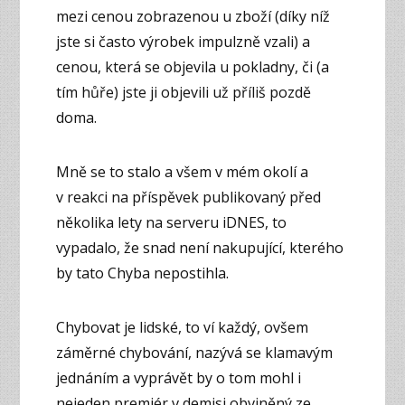
mezi cenou zobrazenou u zboží (díky níž
jste si často výrobek impulzně vzali) a
cenou, která se objevila u pokladny, či (a
tím hůře) jste ji objevili už příliš pozdě
doma.
Mně se to stalo a všem v mém okolí a
v reakci na příspěvek publikovaný před
několika lety na serveru iDNES, to
vypadalo, že snad není nakupující, kterého
by tato Chyba nepostihla.
Chybovat je lidské, to ví každý, ovšem
záměrné chybování, nazývá se klamavým
jednáním a vyprávět by o tom mohl i
nejeden premiér v demisi obviněný ze