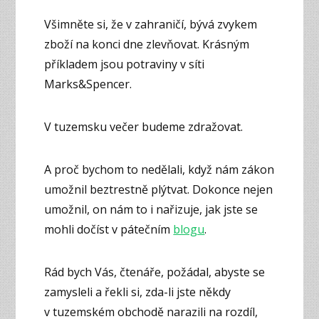
Všimněte si, že v zahraničí, bývá zvykem
zboží na konci dne zlevňovat. Krásným
příkladem jsou potraviny v síti
Marks&Spencer.
V tuzemsku večer budeme zdražovat.
A proč bychom to nedělali, když nám zákon
umožnil beztrestně plýtvat. Dokonce nejen
umožnil, on nám to i nařizuje, jak jste se
mohli dočíst v pátečním
blogu
.
Rád bych Vás, čtenáře, požádal, abyste se
zamysleli a řekli si, zda-li jste někdy
v tuzemském obchodě narazili na rozdíl,