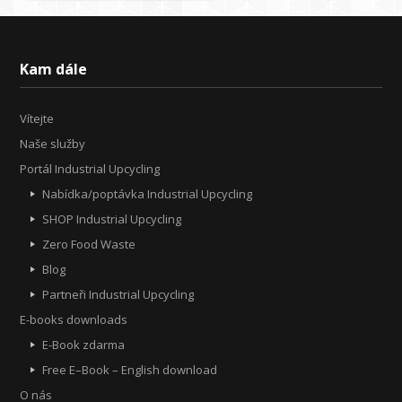
Kam dále
Vítejte
Naše služby
Portál Industrial Upcycling
Nabídka/poptávka Industrial Upcycling
SHOP Industrial Upcycling
Zero Food Waste
Blog
Partneři Industrial Upcycling
E-books downloads
E-Book zdarma
Free E–Book – English download
O nás