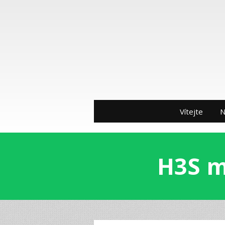
Vítejte
N
H3S m