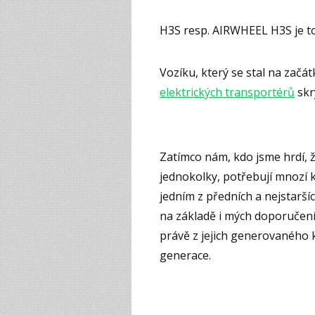
H3S resp. AIRWHEEL H3S je to
Vozíku, který se stal na zač
elektrických transportérů
skr
Zatímco nám, kdo jsme hrdí, ž
jednokolky, potřebují mnozí k
jedním z předních a nejstarší
na základě i mých doporučení 
právě z jejich generovaného 
generace.