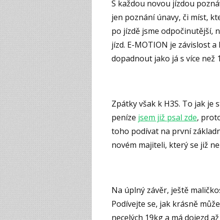
S každou novou jízdou poznává
jen poznání únavy, či míst, k
po jízdě jsme odpočinutější, 
jízd. E-MOTION je závislost a
dopadnout jako já s více než
Zpátky však k H3S. To jak je 
peníze
jsem již psal zde
, prot
toho podívat na první základn
novém majiteli, který se již 
Na úplný závěr, ještě maličkos
Podívejte se, jak krásně může 
necelých 19kg a má dojezd až 