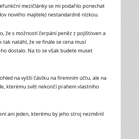
 nefunkční mezičlánky se mi podařilo ponechat
 slov nového majitele) nestandardně nízkou.
to, že s možností čerpání peněz z pojišťoven a
ek tak natáhl, že ve finále se cena musí
ého dostalo. Na to se však budete muset
hled na vyšší částku na firemním účtu, ale na
le, kterému svět nekončí prahem vlastního
í ani jeden, kterému by jeho stroj nezměnil