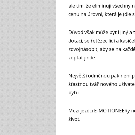
ale tím, že eliminuji všechny
cenu na úrovni, která je (dle
Důvod však může být i jiný a 
dotací, se řetězec lidí a kasič
zdvojnásobit, aby se na každ
zeptat jinde.
Největší odměnou pak není po
šťastnou tvář nového uživate
bytu.
Mezi jezdci E-MOTIONEERy nen
život.