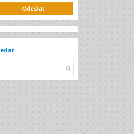
Odeslat
ledat