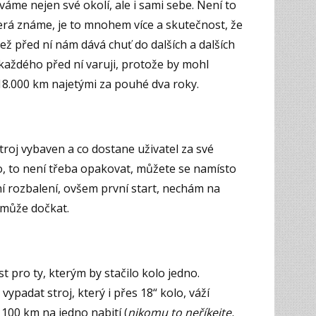
me nejen své okolí, ale i sami sebe. Není to
terá známe, je to mnohem více a skutečnost, že
než před ní nám dává chuť do dalších a dalších
 každého před ní varuji, protože by mohl
 18.000 km najetými za pouhé dva roky.
stroj vybaven a co dostane uživatel za své
o, to není třeba opakovat, můžete se namísto
í rozbalení, ovšem první start, nechám na
nemůže dočkat.
t pro ty, kterým by stačilo kolo jedno.
vypadat stroj, který i přes 18“ kolo, váží
100 km na jedno nabití (
nikomu to neříkejte,