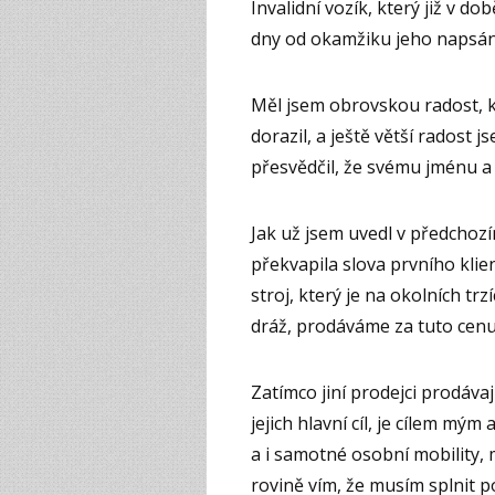
Invalidní vozík, který již v do
dny od okamžiku jeho napsání
Měl jsem obrovskou radost, k
dorazil, a ještě větší radost 
přesvědčil, že svému jménu a
Jak už jsem uvedl v předchozí
překvapila slova prvního klient
stroj, který je na okolních t
dráž, prodáváme za tuto cenu
Zatímco jiní prodejci prodávají
jejich hlavní cíl, je cílem mým
a i samotné osobní mobility, 
rovině vím, že musím splnit 