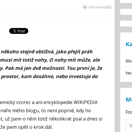
0 Komentářů
K
někoho stejně obtížná, jako přejít práh
musí mít totiž nohy, či nohy mít může, ale
Bl
y. Pak má jen dvě možnosti. Tou první je, že
Ne
a prostor, kam dosáhne, nebo investuje do
M
chemický vzorec a ani encyklopedie WIKIPEDIA
tenáře mého blogu, to není poprvé, kdy ho
Fo
st, už jsem o něm totiž několikrát psal a dnes si
ože jsem opět o krok dál.