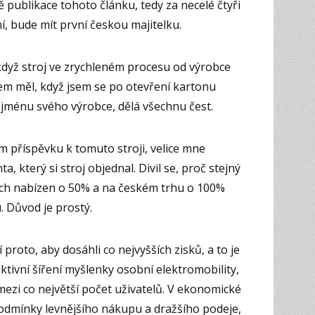
bě publikace tohoto článku, tedy za necelé čtyři
, bude mít první českou majitelku.
dyž stroj ve zrychleném procesu od výrobce
jsem měl, když jsem se po otevření kartonu
 jménu svého výrobce, dělá všechnu čest.
m příspěvku k tomuto stroji, velice mne
a, který si stroj objednal. Divil se, proč stejný
rzích nabízen o 50% a na českém trhu o 100%
. Důvod je prostý.
 proto, aby dosáhli co nejvyšších zisků, a to je
 aktivní šíření myšlenky osobní elektromobility,
mezi co největší počet uživatelů. V ekonomické
podmínky levnějšího nákupu a dražšího podeje,