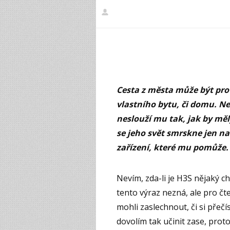
Cesta z města může být pro 
vlastního bytu, či domu. Ne
neslouží mu tak, jak by měl
se jeho svět smrskne jen n
zařízení, které mu pomůže.
Nevím, zda-li je H3S nějaký 
tento výraz nezná, ale pro č
mohli zaslechnout, či si přečí
dovolím tak učinit zase, prot