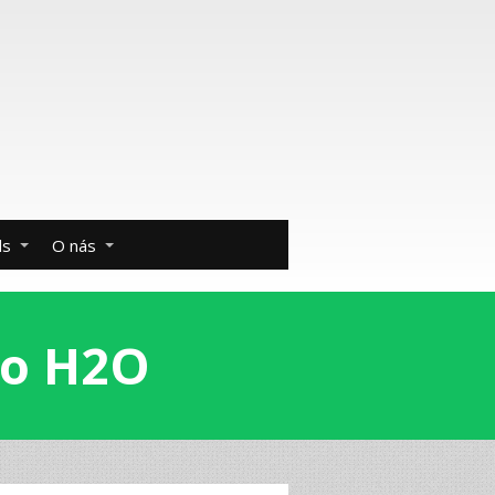
ds
O nás
ko H2O