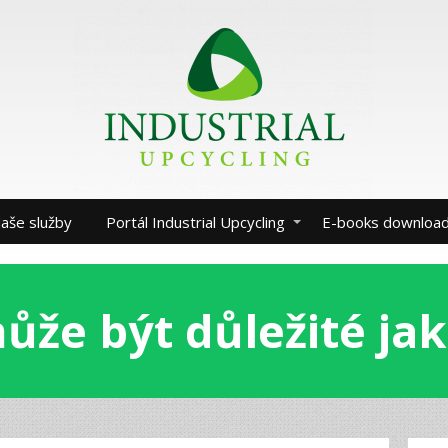
aše služby
Portál Industrial Upcycling
E-books downloa
ůže být důležité ja