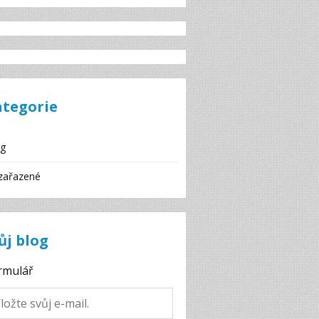
ategorie
og
zařazené
ůj blog
rmulář