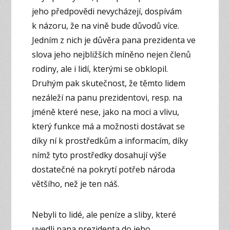
jeho předpovědi nevycházejí, dospívám
k názoru, že na vině bude důvodů více.
Jedním z nich je důvěra pana prezidenta ve
slova jeho nejbližších míněno nejen členů
rodiny, ale i lidí, kterými se obklopil.
Druhým pak skutečnost, že těmto lidem
nezáleží na panu prezidentovi, resp. na
jméně které nese, jako na moci a vlivu,
který funkce má a možnosti dostávat se
díky ní k prostředkům a informacím, díky
nímž tyto prostředky dosahují výše
dostatečné na pokrytí potřeb národa
většího, než je ten náš.
Nebyli to lidé, ale peníze a sliby, které
uvedli pana prezidenta do jeho