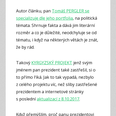
Autor článku, pan
Tomáš PERGLER se
specializuje dle jeho portfolia
, na politická
témata. Shrnuje fakta a dává jim literární
rozměr a co je důležité, neodchyluje se od
tématu, i když na některých větách je znát,
že by rád.
Takový
KYRGYZSKÝ PROJEKT
jenž svým
jménem pan prezident také zastřešil, si o
to přímo říká. Jak to tak vypadá, nezbylo
z celého projektu víc, než sliby zastřešené
prezidentem a internetové stránky
s poslední
aktualizací z 8.10.2017
.
Když přemýšlím, proč panu prezidentovi