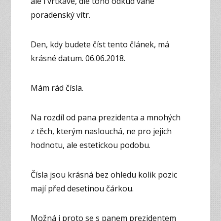
ale i vrtkavé, dle toho odkud vane
poradenský vítr.
Den, kdy budete číst tento článek, má
krásné datum. 06.06.2018.
Mám rád čísla.
Na rozdíl od pana prezidenta a mnohých
z těch, kterým naslouchá, ne pro jejich
hodnotu, ale estetickou podobu.
Čísla jsou krásná bez ohledu kolik pozic
mají před desetinou čárkou.
Možná i proto se s panem prezidentem