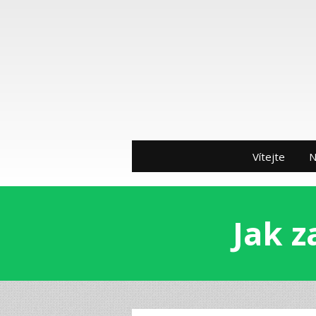
Vítejte
N
Jak z