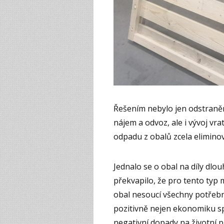
Řešením nebylo jen odstraněn
nájem a odvoz, ale i vývoj vr
odpadu z obalů zcela eliminov
Jednalo se o obal na díly dlo
překvapilo, že pro tento typ 
obal nesoucí všechny potřebné
pozitivně nejen ekonomiku spo
negativní dopady na životní p