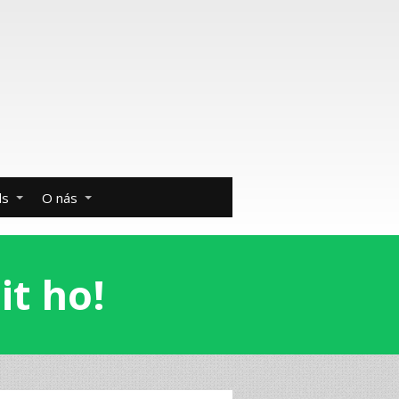
ds
O nás
it ho!