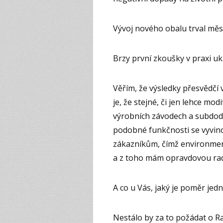
Vývoj nového obalu trval měsí
Brzy první zkoušky v praxi uk
Věřím, že výsledky přesvědčí 
je, že stejné, či jen lehce m
výrobních závodech a subdodav
podobné funkčnosti se vyvin
zákazníkům, čímž environme
a z toho mám opravdovou rad
A co u Vás, jaký je poměr jed
Nestálo by za to požádat o R