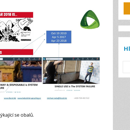
H
kající se obalů.