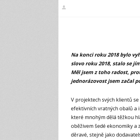
Na konci roku 2018 bylo v
slovo roku 2018, stalo se 
Měl jsem z toho radost, pr
jednorázovost jsem začal po
V projektech svých klientů s
efektivních vratných obalů a i
které mnohým dělá těžkou hla
oběživem šedé ekonomiky a zá
děravé, stejně jako dodavatel