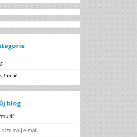
ategorie
og
zařazené
ůj blog
rmulář