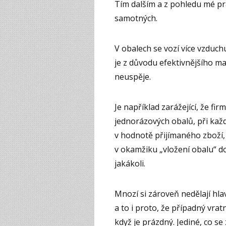
Tím dalším a z pohledu mé pr
samotných.
V obalech se vozí více vzduch
je z důvodu efektivnějšího ma
neuspěje.
Je například zarážející, že f
jednorázových obalů, při kaž
v hodnotě přijímaného zboží, 
v okamžiku „vložení obalu“ d
jakákoli.
Mnozí si zároveň nedělají hlav
a to i proto, že případný vratn
když je prázdný. Jediné, co s