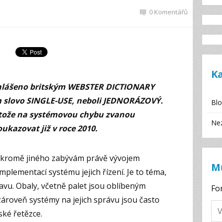
0 Komentářů
K
yhlášeno britským WEBSTER DICTIONARY
jím slovo SINGLE-USE, neboli JEDNORÁZOVÝ.
Bl
otože na systémovou chybu zvanou
Ne
ukazovat již v roce 2010.
e kromě jiného zabývám právě vývojem
M
mplementací systému jejich řízení. Je to téma,
vu. Obaly, včetně palet jsou oblíbeným
Fo
roveň systémy na jejich správu jsou často
ské řetězce.