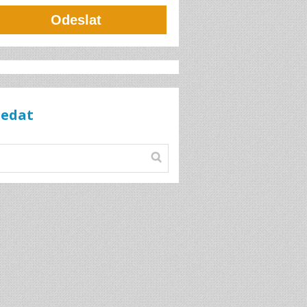
Odeslat
ledat