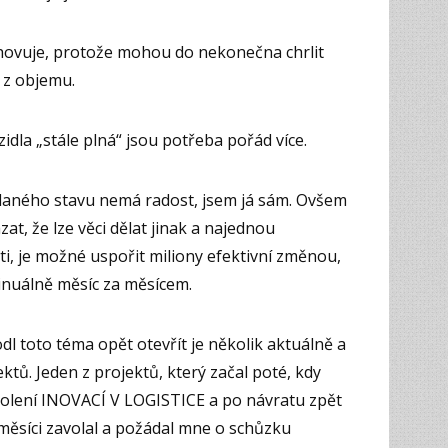
hovuje, protože mohou do nekonečna chrlit
á z objemu.
ozidla „stále plná“ jsou potřeba pořád více.
 daného stavu nemá radost, jsem já sám. Ovšem
zat, že lze věci dělat jinak a najednou
, je možné uspořit miliony efektivní změnou,
tinuálně měsíc za měsícem.
l toto téma opět otevřít je několik aktuálně a
tů. Jeden z projektů, který začal poté, kdy
kolení INOVACÍ V LOGISTICE a po návratu zpět
měsíci zavolal a požádal mne o schůzku