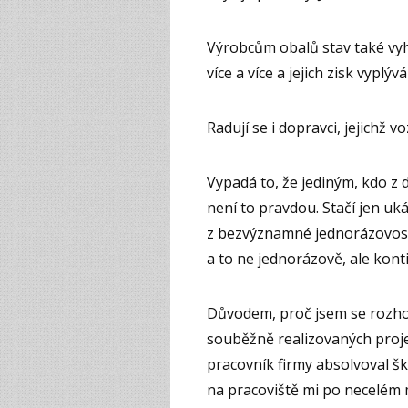
Výrobcům obalů stav také vy
více a více a jejich zisk vyplýv
Radují se i dopravci, jejichž v
Vypadá to, že jediným, kdo z
není to pravdou. Stačí jen uká
z bezvýznamné jednorázovosti
a to ne jednorázově, ale kon
Důvodem, proč jsem se rozhod
souběžně realizovaných projek
pracovník firmy absolvoval š
na pracoviště mi po necelém 