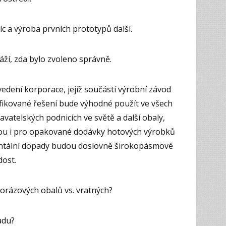
c a výroba prvních prototypů další.
áží, zda bylo zvoleno správně.
vedení korporace, jejíž součástí výrobní závod
odifikované řešení bude výhodné použít ve všech
atelských podnicích ve světě a další obaly,
ou i pro opakované dodávky hotových výrobků
ntální dopady budou doslovně širokopásmové
ost.
norázových obalů vs. vratných?
adu?