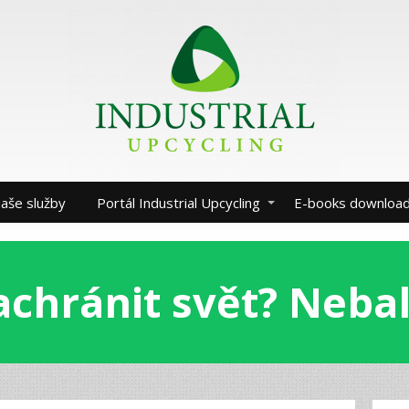
aše služby
Portál Industrial Upcycling
E-books downloa
achránit svět? Nebal