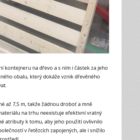
í kontejneru na dřevo a s ním i částek za jeho
atného obalu, který dokáže vznik dřevěného
at.
uhé až 7,5 m, takže žádnou droboť a mně
materiálu na trhu neexistuje efektivní vratný
 atributy k tomu, aby jeho použití ovlivnilo
lečností v řetězcích zapojených, ale i snížilo
rostředí.