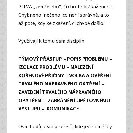
PITVA „zemřelého“, či chcete-li Zkaženého,
Chybného, něčeho, co není správné, a to
až poté, kdy ke zkažení, či chybě došlo.
Využívají k tomu osm disciplín
TÝMOVÝ PŘÁSTUP – POPIS PROBLÉMU –
IZOLACE PROBLÉMU – NALEZENÍ
KOŘENOVÉ PŘÍČINY – VOLBA A OVĚŘENÍ
TRVALÉHO NÁPRAVNÉHO OATŘENÍ –
ZAVEDENÍ TRVALÉHO NÁPRAVNÉHO
OPATŘENÍ – ZABRÁNĚNÍ OPĚTOVNÉMU
VÝSTUPU – KOMUNIKACE
Osm bodů, osm procesů, kde jeden měl by