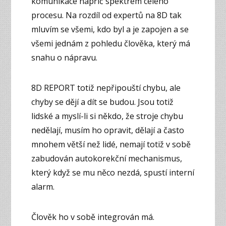
komunikace napříč spektrem celého
procesu. Na rozdíl od expertů na 8D tak
mluvím se všemi, kdo byl a je zapojen a se
všemi jednám z pohledu člověka, který má
snahu o nápravu.
8D REPORT totiž nepřipouští chybu, ale
chyby se dějí a dít se budou. Jsou totiž
lidské a myslí-li si někdo, že stroje chybu
nedělají, musím ho opravit, dělají a často
mnohem větší než lidé, nemají totiž v sobě
zabudován autokorekční mechanismus,
který když se mu něco nezdá, spustí interní
alarm.
Člověk ho v sobě integrován má.