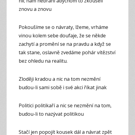
nic nám nebrání abychom to zkoušeli
znovu a znovu
Pokoušíme se o návraty, lžeme, vrháme
vinou kolem sebe doufaje, že se někde
zachytí a promění se na pravdu a když se
tak stane, oslavně zvedáme pohár vítězství
bez ohledu na realitu.
Zloději kradou a nic na tom nezmění
budou-li sami sobě i své akci říkat jinak
Politici politikaří a nic se nezmění na tom,
budou-li to nazývat politikou
Stačí jen popojít kousek dál a návrat zpět