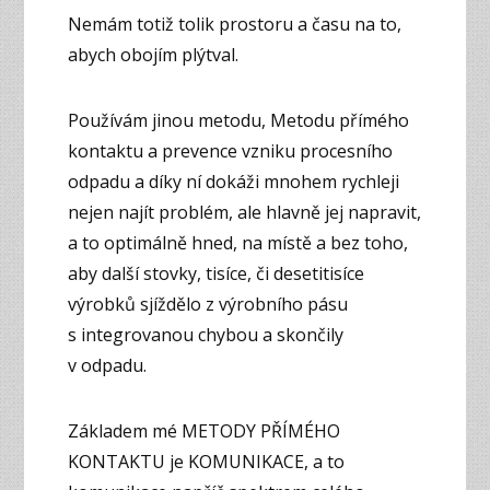
Nemám totiž tolik prostoru a času na to,
abych obojím plýtval.
Používám jinou metodu, Metodu přímého
kontaktu a prevence vzniku procesního
odpadu a díky ní dokáži mnohem rychleji
nejen najít problém, ale hlavně jej napravit,
a to optimálně hned, na místě a bez toho,
aby další stovky, tisíce, či desetitisíce
výrobků sjíždělo z výrobního pásu
s integrovanou chybou a skončily
v odpadu.
Základem mé METODY PŘÍMÉHO
KONTAKTU je KOMUNIKACE, a to