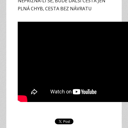
NEPŘIZNÁ-LI SE, BUDE DALŠÍ CESTA JEN
PLNÁ CHYB, CESTA BEZ NÁVRATU