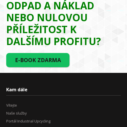
ODPAD A NÁKLAD
NEBO NULOVOU
PŘÍLEŽITOST K
DALŠÍMU PROFITU?
E-BOOK ZDARMA
Kam dále
Vítejte
Naše služby
Portál Industrial Upcycling