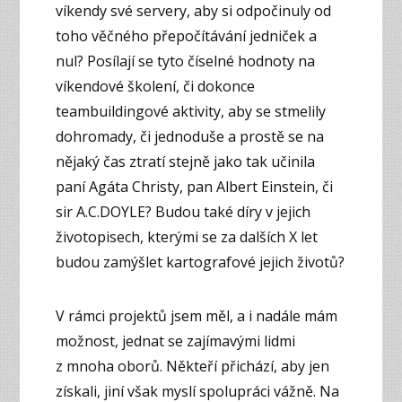
víkendy své servery, aby si odpočinuly od
toho věčného přepočítávání jedniček a
nul? Posílají se tyto číselné hodnoty na
víkendové školení, či dokonce
teambuildingové aktivity, aby se stmelily
dohromady, či jednoduše a prostě se na
nějaký čas ztratí stejně jako tak učinila
paní Agáta Christy, pan Albert Einstein, či
sir A.C.DOYLE? Budou také díry v jejich
životopisech, kterými se za dalších X let
budou zamýšlet kartografové jejich životů?
V rámci projektů jsem měl, a i nadále mám
možnost, jednat se zajímavými lidmi
z mnoha oborů. Někteří přichází, aby jen
získali, jiní však myslí spolupráci vážně. Na