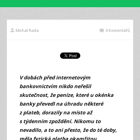
Michal Rada
0 Komentářů
V dobách před internetovým
bankovnictvím nikdo neřešil
skutečnost, že peníze, které u okénka
banky převedl na úhradu některé
z plateb, dorazily na místo až
s týdenním zpoždění. Nikomu to
nevadilo, a to ani přesto, že do té doby,
měla fyzická platba okamžitou