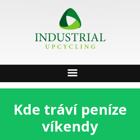
Kde tráví peníze
víkendy