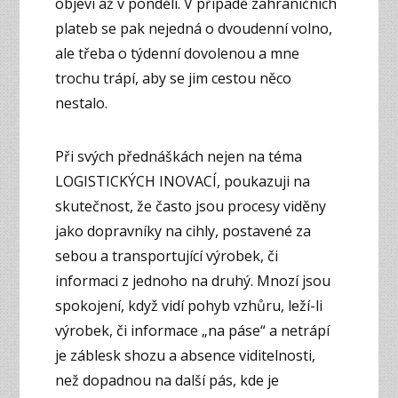
objeví až v pondělí. V případě zahraničních
plateb se pak nejedná o dvoudenní volno,
ale třeba o týdenní dovolenou a mne
trochu trápí, aby se jim cestou něco
nestalo.
Při svých přednáškách nejen na téma
LOGISTICKÝCH INOVACÍ, poukazuji na
skutečnost, že často jsou procesy viděny
jako dopravníky na cihly, postavené za
sebou a transportující výrobek, či
informaci z jednoho na druhý. Mnozí jsou
spokojení, když vidí pohyb vzhůru, leží-li
výrobek, či informace „na páse“ a netrápí
je záblesk shozu a absence viditelnosti,
než dopadnou na další pás, kde je