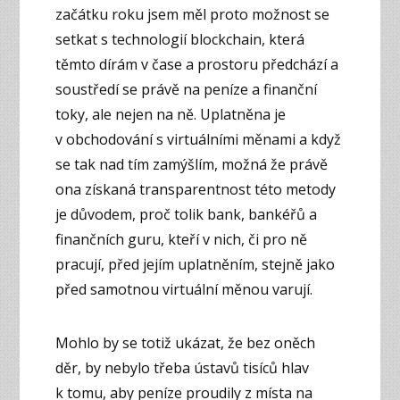
začátku roku jsem měl proto možnost se
setkat s technologií blockchain, která
těmto dírám v čase a prostoru předchází a
soustředí se právě na peníze a finanční
toky, ale nejen na ně. Uplatněna je
v obchodování s virtuálními měnami a když
se tak nad tím zamýšlím, možná že právě
ona získaná transparentnost této metody
je důvodem, proč tolik bank, bankéřů a
finančních guru, kteří v nich, či pro ně
pracují, před jejím uplatněním, stejně jako
před samotnou virtuální měnou varují.
Mohlo by se totiž ukázat, že bez oněch
děr, by nebylo třeba ústavů tisíců hlav
k tomu, aby peníze proudily z místa na