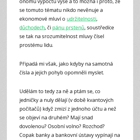
onomu výpočtu výše a to možná i proto, že
se tomuto tématu nikdo nevěnuje a
ekonomové mluví o
udržitelnosti
,
důchodech
, či
pánu prstenů
, soustředíce
se tak na srozumitelnost mluvy čísel
prostému lidu.
Připadá mi však, jako kdyby na samotná
čísla a jejich pohyb opomněli myslet.
Udělám to tedy za ně a ptám se, co
jedničky a nuly dělají (v době kvantových
počítačů) když zmizí z jednoho účtu a než
se objeví na druhém? Mají snad
dovolenou? Osobní volno? Rozchod?
Copak banky a bankovní ústavy vypínají na