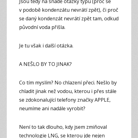
Jsou tedy na snadě otázky typu (proč se
v podobě kondenzátu nevrátí zpět), či proč
se daný kondenzát nevrátí zpět tam, odkud
původní voda přišla.
Je tu však i další otázka.
A NEŠLO BY TO JINAK?
Co tím myslím? No chlazení přeci. Nešlo by
chladit jinak než vodou, kterou i přes stále
se zdokonalující telefony značky APPLE,
neumíme ani nadále vyrobit?
Není to tak dlouho, kdy jsem zmiňoval
technologie LNG, se kterou jde nejen