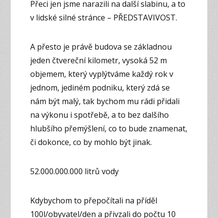
Přeci jen jsme narazili na další slabinu, a to
v lidské silné stránce – PŘEDSTAVIVOST.
A přesto je právě budova se základnou
jeden čtvereční kilometr, vysoká 52 m
objemem, který vyplýtváme každý rok v
jednom, jediném podniku, který zdá se
nám být malý, tak bychom mu rádi přidali
na výkonu i spotřebě, a to bez dalšího
hlubšího přemýšlení, co to bude znamenat,
či dokonce, co by mohlo být jinak.
52.000.000.000 litrů vody
Kdybychom to přepočítali na příděl
100l/obyvatel/den a přivzali do počtu 10