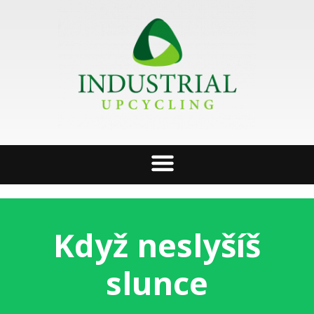
Když neslyšíš
slunce