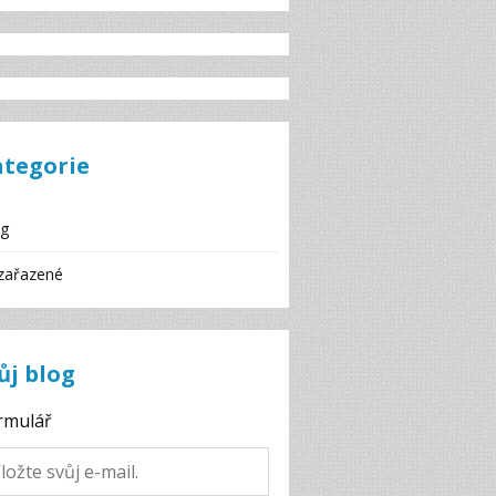
ategorie
og
zařazené
ůj blog
rmulář