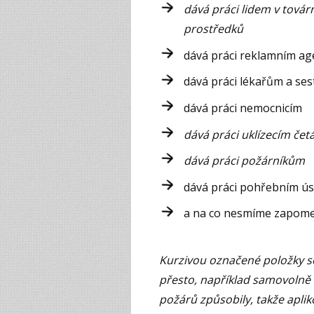
dává práci lidem v továr
prostředků
dává práci reklamním a
dává práci lékařům a se
dává práci nemocnicím
dává práci uklízecím č
dává práci požárníkům
dává práci pohřebním ú
a na co nesmíme zapome
Kurzivou označené položky se
přesto, například samovolně v
požárů způsobily, takže apli