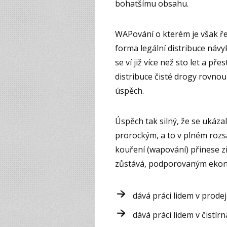
bohatšímu obsahu.
WAPování o kterém je však řeč
forma legální distribuce návyk
se ví již více než sto let a př
distribuce čisté drogy rovnou
úspěch.
Úspěch tak silný, že se ukáza
prorockým, a to v plném rozs
kouření (wapování) přinese zi
zůstává, podporovaným ekon
dává práci lidem v prode
dává práci lidem v čistír