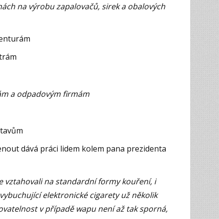
nách na výrobu zapalovačů, sirek a obalových
genturám
strám
etám a odpadovým firmám
stavům
nout dává práci lidem kolem pana prezidenta
 vztahovali na standardní formy kouření, i
ybuchující elektronické cigarety už několik
kovatelnost v případě wapu není až tak sporná,