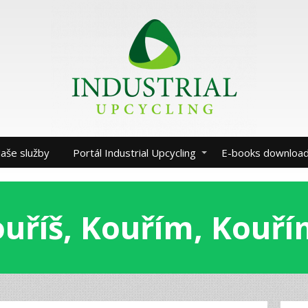
aše služby
Portál Industrial Upcycling
E-books downloa
uříš, Kouřím, Kouř