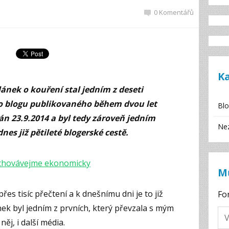
0 Komentářů
K
lánek o kouření stal jedním z deseti
ho blogu publikovaného během dvou let
Bl
án 23.9.2014 a byl tedy zároveň jedním
Ne
nes již pětileté blogerské cestě.
ychovávejme ekonomicky
M
řes tisíc přečtení a k dnešnímu dni je to již
Fo
ek byl jedním z prvních, který převzala s mým
něj, i další média.