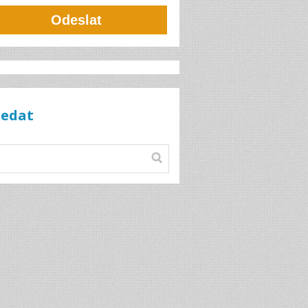
Odeslat
ledat