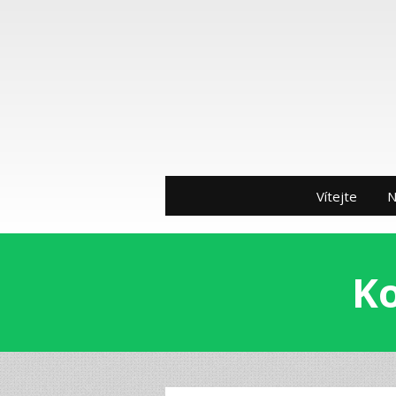
Vítejte
N
Ko