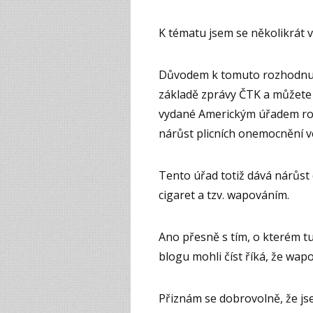
K tématu jsem se několikrát vr
Důvodem k tomuto rozhodnutí b
základě zprávy ČTK a můžete j
vydané Americkým úřadem ro o
nárůst plicních onemocnění ve
Tento úřad totiž dává nárůst 
cigaret a tzv. wapováním.
Ano přesně s tím, o kterém t
blogu mohli číst říká, že wapo
Přiznám se dobrovolně, že js