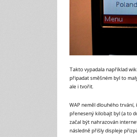
Takto vypadala například wik
připadat směšném byl to malý 
ale i tvořit.
WAP neměl dlouhého trvání, i 
přenesený kilobajt byl (a to d
začal být nahrazován interne
následně přišly displeje přizp