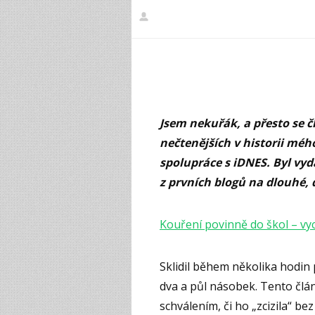
Jsem nekuřák, a přesto se č
nečtenějších v historii mé
spolupráce s iDNES. Byl vyd
z prvních blogů na dlouhé, d
Kouření povinně do škol – v
Sklidil během několika hodin p
dva a půl násobek. Tento člán
schválením, či ho „zcizila“ bez 