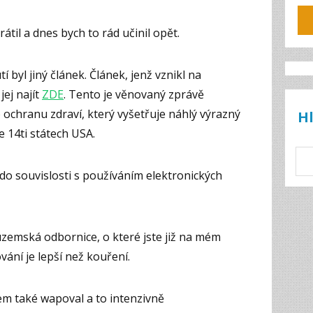
átil a dnes bych to rád učinil opět.
yl jiný článek. Článek, jenž vznikl na
ej najít
ZDE
. Tento je věnovaný zprávě
chranu zdraví, který vyšetřuje náhlý výrazný
H
 14ti státech USA.
do souvislosti s používáním elektronických
uzemská odbornice, o které jste již na mém
vání je lepší než kouření.
em také wapoval a to intenzivně