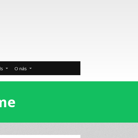
ds
O nás
íme