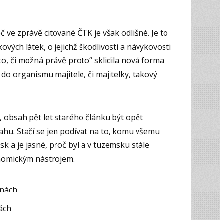
 ve zprávě citované ČTK je však odlišné. Je to
ových látek, o jejichž škodlivosti a návykovosti
esto, či možná právě proto“ sklidila nová forma
 do organismu majitele, či majitelky, takový
l, obsah pět let starého článku být opět
ahu. Stačí se jen podívat na to, komu všemu
sk a je jasné, proč byl a v tuzemsku stále
omickým nástrojem.
jnách
nách