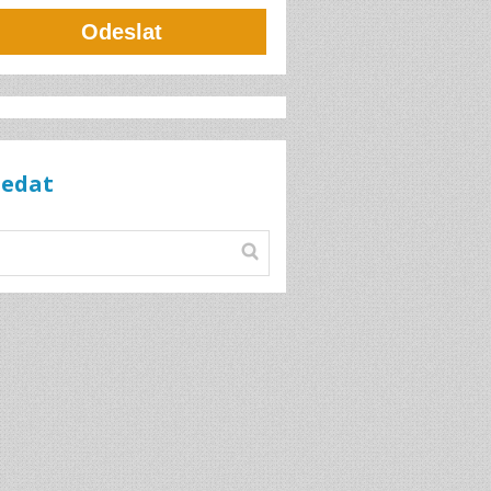
Odeslat
ledat