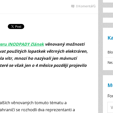
0 Komentářů
K
rveru INODPADY článek
věnovaný možnosti
at použitých lopatkek větrných elektráren,
Bl
la vítr, mnozí ho nazývali jen mávnutí
Ne
eré se však jen o 4 měsíce později projevilo
M
Fo
dalších věnovaných tomuto tématu a
hraničí se rozhodli dva reprezentanti a