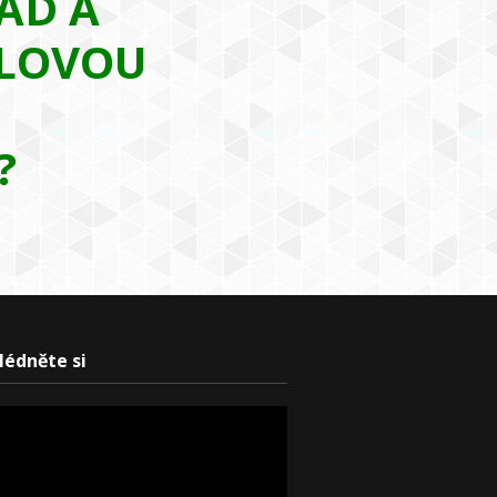
AD A
LOVOU
?
lédněte si