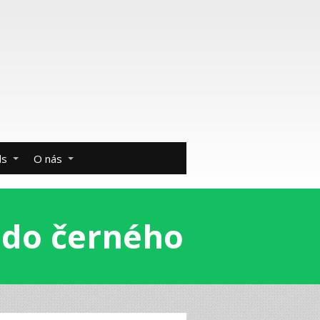
ds
O nás
 do černého