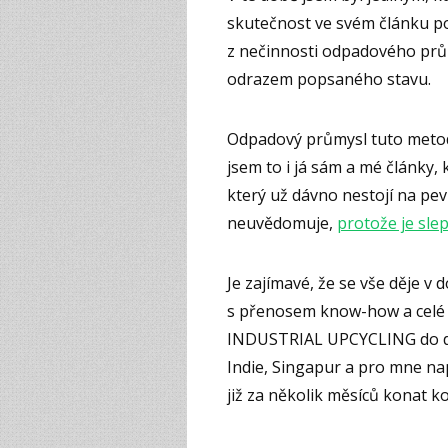
skutečnost ve svém článku po
z nečinnosti odpadového prům
odrazem popsaného stavu.
Odpadový průmysl tuto metodik
jsem to i já sám a mé články, k
který už dávno nestojí na pevn
neuvědomuje,
protože je sle
Je zajímavé, že se vše děje v d
s přenosem know-how a celé 
INDUSTRIAL UPCYCLING do dal
Indie, Singapur a pro mne na
již za několik měsíců konat k