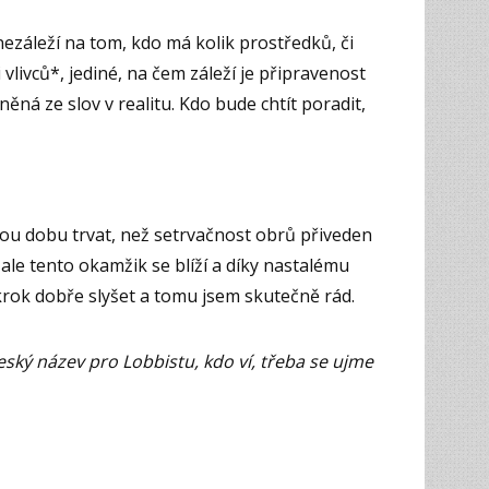
 nezáleží na tom, kdo má kolik prostředků, či
 vlivců*, jediné, na čem záleží je připravenost
ěná ze slov v realitu. Kdo bude chtít poradit,
ou dobu trvat, než setrvačnost obrů přiveden
ale tento okamžik se blíží a díky nastalému
krok dobře slyšet a tomu jsem skutečně rád.
název pro Lobbistu, kdo ví, třeba se ujme