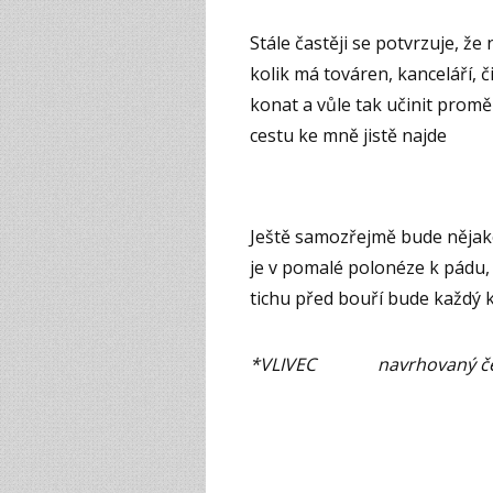
Stále častěji se potvrzuje, že
kolik má továren, kanceláří, či
konat a vůle tak učinit proměn
cestu ke mně jistě najde
Ještě samozřejmě bude nějak
je v pomalé polonéze k pádu, 
tichu před bouří bude každý 
*VLIVEC navrhovaný český 