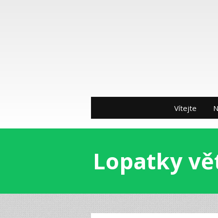
Vítejte
N
Lopatky vě