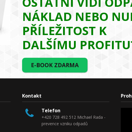
OSTATNÍ VIDÍ ODP
NÁKLAD NEBO NU
PŘÍLEŽITOST K
DALŠÍMU PROFITU
E-BOOK ZDARMA
Kontakt
Proh
Telefon
+420 728 492 512 Michael Rada -
prevence vzniku odpadů