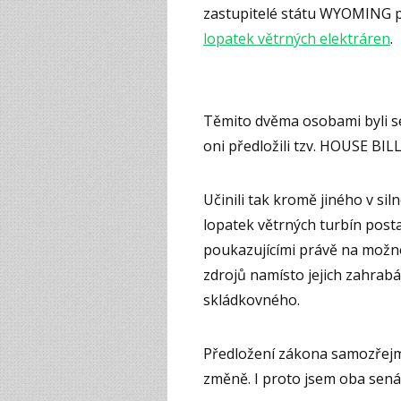
zastupitelé státu WYOMING 
lopatek větrných elektráren
.
Těmito dvěma osobami byli s
oni předložili tzv. HOUSE BILL
Učinili tak kromě jiného v sil
lopatek větrných turbín postav
poukazujícími právě na možnos
zdrojů namísto jejich zahrab
skládkovného.
Předložení zákona samozřejm
změně. I proto jsem oba sená