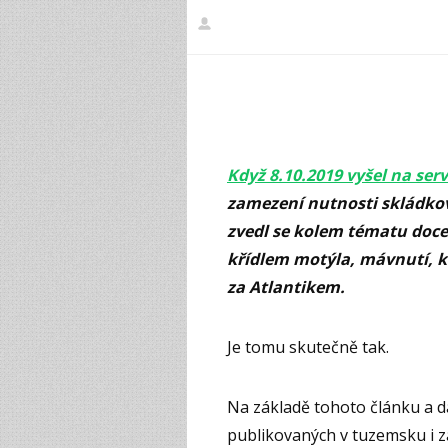
Když 8.10.2019 vyšel na se
zamezení nutnosti skládkov
zvedl se kolem tématu doce
křídlem motýla, mávnutí, kt
za Atlantikem.
Je tomu skutečně tak.
Na základě tohoto článku a 
publikovaných v tuzemsku i za