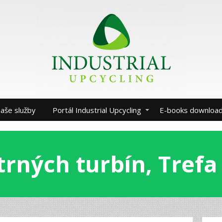
aše služby
Portál Industrial Upcycling
E-books downloa
trných turbín, Trefa