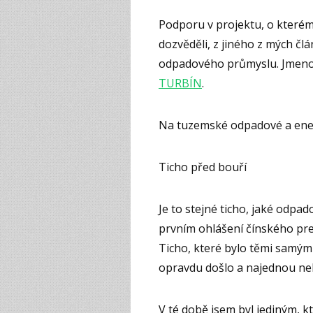
Podporu v projektu, o které
dozvěděli, z jiného z mých člá
odpadového průmyslu. Jmeno
TURBÍN
.
Na tuzemské odpadové a energ
Ticho před bouří
Je to stejné ticho, jaké odpa
prvním ohlášení čínského pre
Ticho, které bylo těmi samým
opravdu došlo a najednou ne
V té době jsem byl jediným, kt