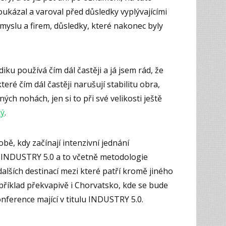
ukázal a varoval před důsledky vyplývajícími
yslu a firem, důsledky, které nakonec byly
u používá čím dál častěji a já jsem rád, že
teré čím dál častěji narušují stabilitu obra,
ých nohách, jen si to při své velikosti ještě
pý
.
obě, kdy začínají intenzivní jednání
INDUSTRY 5.0 a to včetně metodologie
ších destinací mezi které patří kromě jiného
příklad překvapivě i Chorvatsko, kde se bude
onference mající v titulu INDUSTRY 5.0.