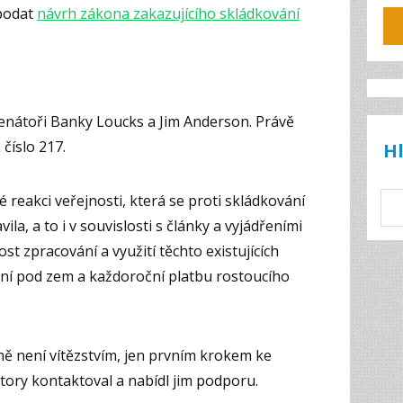
podat
návrh zákona zakazujícího skládkování
enátoři Banky Loucks a Jim Anderson. Právě
 číslo 217.
H
né reakci veřejnosti, která se proti skládkování
ila, a to i v souvislosti s články a vyjádřeními
t zpracování a využití těchto existujících
ání pod zem a každoroční platbu rostoucího
ě není vítězstvím, jen prvním krokem ke
tory kontaktoval a nabídl jim podporu.