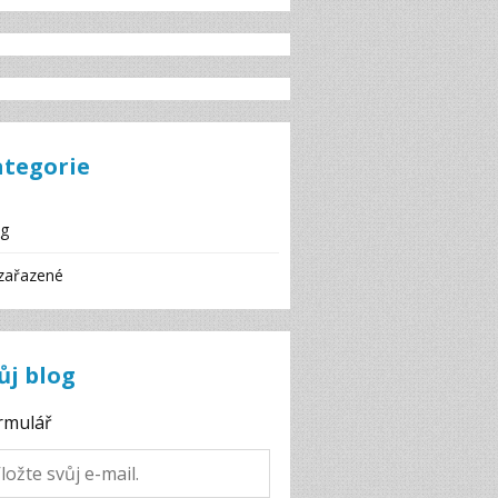
ategorie
og
zařazené
ůj blog
rmulář