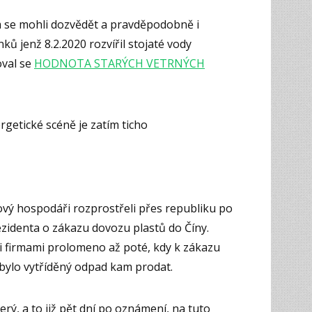
m se mohli dozvědět a pravděpodobně i
nků jenž 8.2.2020 rozvířil stojaté vody
val se
HODNOTA STARÝCH VETRNÝCH
etické scéně je zatím ticho
dový hospodáři rozprostřeli přes republiku po
zidenta o zákazu dovozu plastů do Číny.
i firmami prolomeno až poté, kdy k zákazu
bylo vytříděný odpad kam prodat.
erý, a to již pět dní po oznámení, na tuto