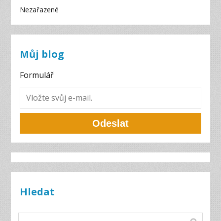
Nezařazené
Můj blog
Formulář
Odeslat
Hledat