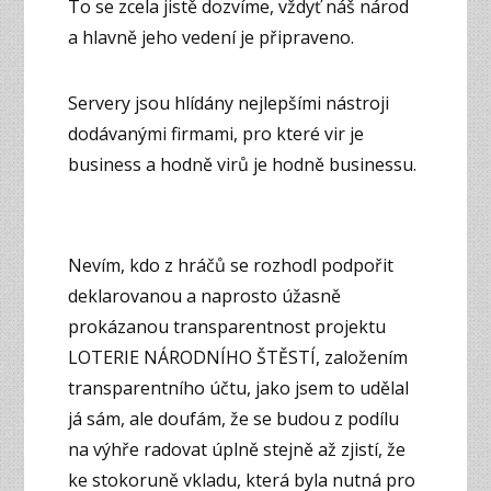
To se zcela jistě dozvíme, vždyť náš národ
a hlavně jeho vedení je připraveno.
Servery jsou hlídány nejlepšími nástroji
dodávanými firmami, pro které vir je
business a hodně virů je hodně businessu.
Nevím, kdo z hráčů se rozhodl podpořit
deklarovanou a naprosto úžasně
prokázanou transparentnost projektu
LOTERIE NÁRODNÍHO ŠTĚSTÍ, založením
transparentního účtu, jako jsem to udělal
já sám, ale doufám, že se budou z podílu
na výhře radovat úplně stejně až zjistí, že
ke stokoruně vkladu, která byla nutná pro