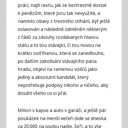
práci, najít cestu, jak se beztrestně dostat
k penězům, které jsou tak nevyužité, a
namísto obavy z trestního stíhání, být ještě
oslavován a následně odměněn některým
z řádů za zásluhy rozdávaných hlavou
státu a to tou stávající, či tou novou na
krátko ostříhanou, která se zanedlouho,
po dalším zakolísání stávajícího pána
hradu, objeví na ramenou voličů jako
jediný a absolutní kandidát, který
nepotřebuje podpisy nikoho a ničeho, aby
dosáhl všeho co si přál.
Milion v kapse a auto v garáži, a ještě pár
poukázek na menší večeři (kde se dneska
za 20.000 na osobu najíte, že?), a to vše