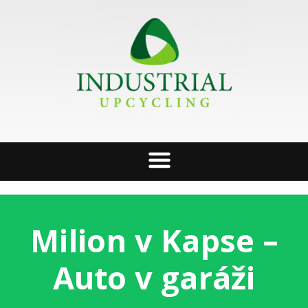
Milion v Kapse –
Auto v garáži