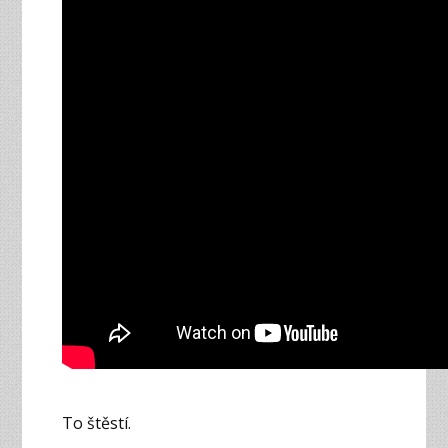
To štěstí.