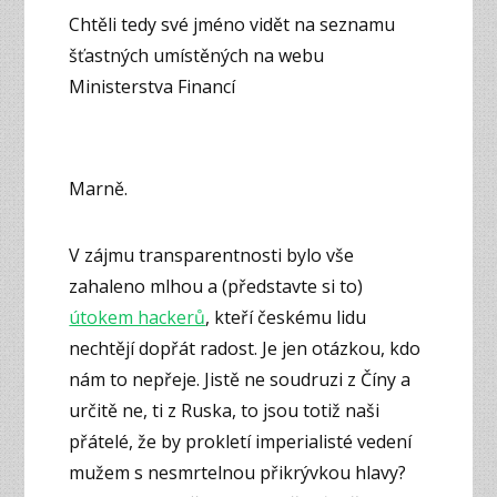
Chtěli tedy své jméno vidět na seznamu
šťastných umístěných na webu
Ministerstva Financí
Marně.
V zájmu transparentnosti bylo vše
zahaleno mlhou a (představte si to)
útokem hackerů
, kteří českému lidu
nechtějí dopřát radost. Je jen otázkou, kdo
nám to nepřeje. Jistě ne soudruzi z Číny a
určitě ne, ti z Ruska, to jsou totiž naši
přátelé, že by prokletí imperialisté vedení
mužem s nesmrtelnou přikrývkou hlavy?