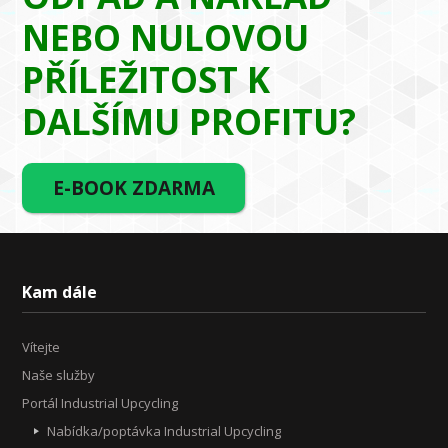
NEBO NULOVOU
PŘÍLEŽITOST K
DALŠÍMU PROFITU?
E-BOOK ZDARMA
Kam dále
Vítejte
Naše služby
Portál Industrial Upcycling
Nabídka/poptávka Industrial Upcycling