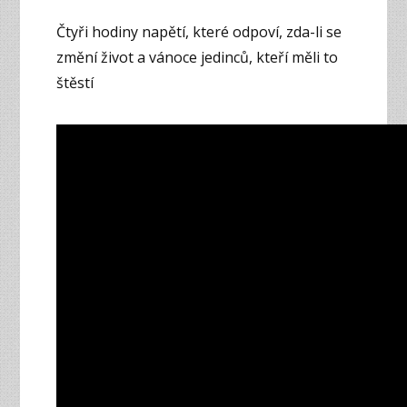
Čtyři hodiny napětí, které odpoví, zda-li se
změní život a vánoce jedinců, kteří měli to
štěstí