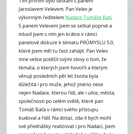
Tím prvním bylo setkání s panem
Jaroslavem Velevem. Pan Velev je
výkonným ředitelem
Nadace Tomáše Bati
.
S panem Velevem jsem se setkal poprvé a
mluvil jsem s ním jen krátce v rámci
panelové diskuze k tématu PRŮMYSLU 5.0,
které jsem měl tu čest zahájit. Pan Velev
mne velice potěšil svými slovy o tom, že
témata, o kterých jsem hovořil a kterým
věnuji posledních pět let života byla
důležitá i pro muže, jehož jméno nese
nejen Nadace, kterou řídí, ale i ulice, města,
společnosti po celém světě, které pan
Tomáš Baťa v rámci svého přístupu
budoval a řídil. Na dotaz, zda-li bych mohl
své přednášky realizovat i pro Nadaci, jsem