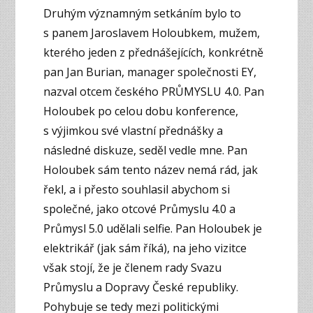
Druhým významným setkáním bylo to
s panem Jaroslavem Holoubkem, mužem,
kterého jeden z přednášejících, konkrétně
pan Jan Burian, manager společnosti EY,
nazval otcem českého PRŮMYSLU 4.0. Pan
Holoubek po celou dobu konference,
s výjimkou své vlastní přednášky a
následné diskuze, seděl vedle mne. Pan
Holoubek sám tento název nemá rád, jak
řekl, a i přesto souhlasil abychom si
společné, jako otcové Průmyslu 4.0 a
Průmysl 5.0 udělali selfie. Pan Holoubek je
elektrikář (jak sám říká), na jeho vizitce
však stojí, že je členem rady Svazu
Průmyslu a Dopravy České republiky.
Pohybuje se tedy mezi politickými