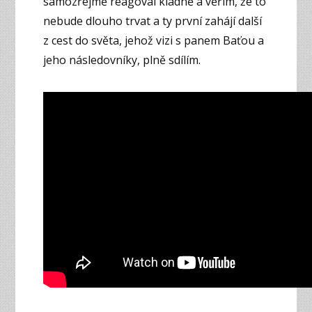
samozřejmě reagoval kladně a věřím, že to
nebude dlouho trvat a ty první zahájí další
z cest do světa, jehož vizi s panem Baťou a
jeho následovníky, plně sdílím.