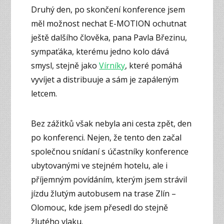
Druhý den, po skončení konference jsem
měl možnost nechat E-MOTION ochutnat
ještě dalšího člověka, pana Pavla Březinu,
sympaťáka, kterému jedno kolo dává
smysl, stejně jako
Vírníky
, které pomáhá
vyvíjet a distribuuje a sám je zapáleným
letcem.
Bez zážitků však nebyla ani cesta zpět, den
po konferenci. Nejen, že tento den začal
společnou snídaní s účastníky konference
ubytovanými ve stejném hotelu, ale i
příjemným povídáním, kterým jsem strávil
jízdu žlutým autobusem na trase Zlín –
Olomouc, kde jsem přesedl do stejně
žlutého vlaku.