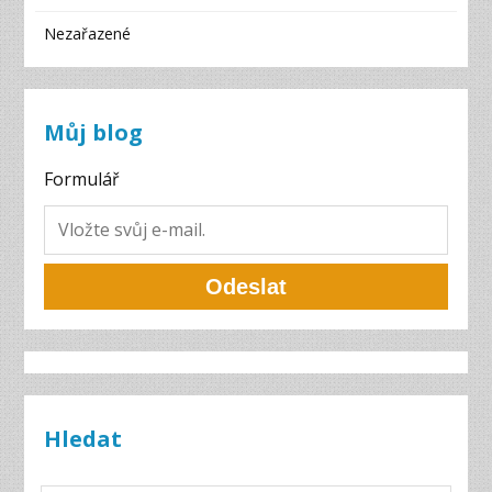
Nezařazené
Můj blog
Formulář
Odeslat
Hledat