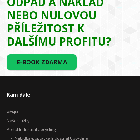
ODPAD A NÁKLAD
NEBO NULOVOU
PŘÍLEŽITOST K
DALŠÍMU PROFITU?
E-BOOK ZDARMA
Kam dále
Vítejte
Naše služby
Portál Industrial Upcycling
Nabídka/poptávka Industrial Upcycling