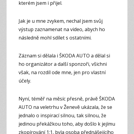
kterém jsem i přijel.
Jak je u mne zvykem, nechal jsem svůj
výstup zaznamenat na video, abych ho
následně mohl sdílet s ostatními.
Záznam si dělala i ŠKODA AUTO a dělal si
ho organizátor a další sponzoři, všichni
však, na rozdíl ode mne, jen pro vlastní
účely.
Nyní, téměř na měsíc přesně, právě ŠKODA
AUTO na veletrhu v Ženevě ukázala, že se
jednalo o inspirací silnou, tak silnou, že
jedinou překážkou toho, aby došlo k jejímu
zkopírování 1:1, byla osoba přednášejícího