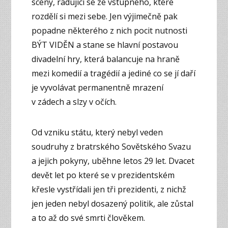
scény, radující se ze vstupného, které
rozdělí si mezi sebe. Jen výjimečně pak
popadne některého z nich pocit nutnosti
BÝT VIDĚN a stane se hlavní postavou
divadelní hry, která balancuje na hraně
mezi komedií a tragédií a jediné co se jí daří
je vyvolávat permanentně mrazení
v zádech a slzy v očích.
Od vzniku státu, který nebyl veden
soudruhy z bratrského Sovětského Svazu
a jejich pokyny, uběhne letos 29 let. Dvacet
devět let po které se v prezidentském
křesle vystřídali jen tři prezidenti, z nichž
jen jeden nebyl dosazený politik, ale zůstal
a to až do své smrti člověkem.