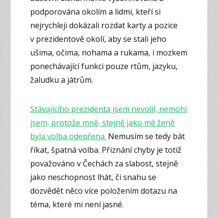
podporována okolím a lidmi, kteří si
nejrychleji dokázali rozdat karty a pozice
v prezidentově okolí, aby se stali jeho
ušima, očima, nohama a rukama, i mozkem
ponechávající funkci pouze rtům, jazyku,
žaludku a játrům.
Stávajícího prezidenta jsem nevolil, nemohl
jsem, protože mně, stejně jako mé ženě
byla volba odepřena.
Nemusím se tedy bát
říkat, špatná volba. Přiznání chyby je totiž
považováno v Čechách za slabost, stejně
jako neschopnost lhát, či snahu se
dozvědět něco více položením dotazu na
téma, které mi není jasné.