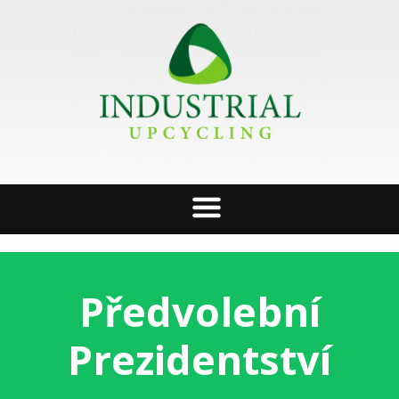
Předvolební
Prezidentství