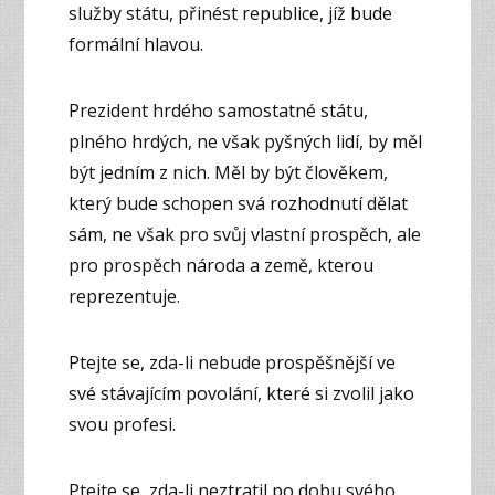
služby státu, přinést republice, jíž bude
formální hlavou.
Prezident hrdého samostatné státu,
plného hrdých, ne však pyšných lidí, by měl
být jedním z nich. Měl by být člověkem,
který bude schopen svá rozhodnutí dělat
sám, ne však pro svůj vlastní prospěch, ale
pro prospěch národa a země, kterou
reprezentuje.
Ptejte se, zda-li nebude prospěšnější ve
své stávajícím povolání, které si zvolil jako
svou profesi.
Ptejte se, zda-li neztratil po dobu svého