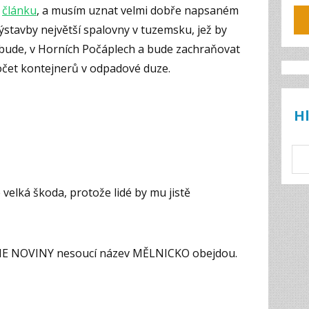
v
článku
, a musím uznat velmi dobře napsaném
ýstavby největší spalovny v tuzemsku, jež by
 bude, v Horních Počáplech a bude zachraňovat
 počet kontejnerů v odpadové duze.
H
velká škoda, protože lidé by mu jistě
NE NOVINY nesoucí název MĚLNICKO obejdou.