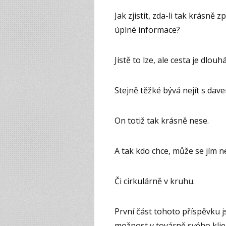
Jak zjistit, zda-li tak krásn
úplné informace?
Jistě to lze, ale cesta je dlou
Stejně těžké bývá nejít s dav
On totiž tak krásně nese.
A tak kdo chce, může se jím 
Či cirkulárně v kruhu.
První část tohoto příspěvku 
možnost v továrně svého klie