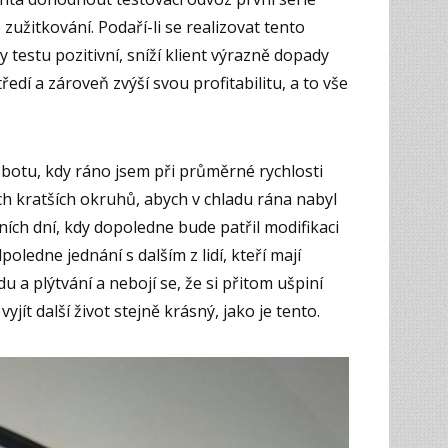
užitkování. Podaří-li se realizovat tento
y testu pozitivní, sníží klient výrazně dopady
ředí a zároveň zvýší svou profitabilitu, a to vše
sobotu, kdy ráno jsem při průměrné rychlosti
ch kratších okruhů, abych v chladu rána nabyl
vních dní, kdy dopoledne bude patřil modifikaci
ledne jednání s dalším z lidí, kteří mají
 a plýtvání a nebojí se, že si přitom ušpiní
yjít další život stejně krásný, jako je tento.