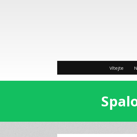
Vítejte
N
Spalo