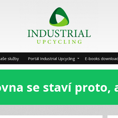
aše služby
Portál Industrial Upcycling
E-books downloa
vna se staví proto,