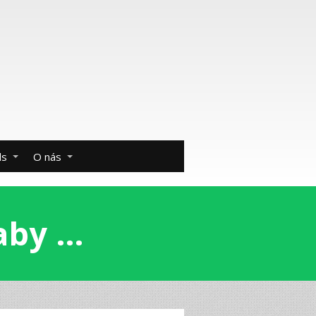
ds
O nás
 aby …