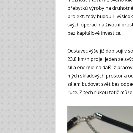
přebytků výroby na druhotné z
projekt, tedy budou-li výsledk
svých operací na životní prost
bez kapitálové investice.
Odstavec výše již dopisuji v 
23,8 km/h projel jeden ze svý
sil a energie na další z praco
mých skladových prostor a odpo
zájem budovat svět bez odpadu
ruce. Z těch rukou totiž může v