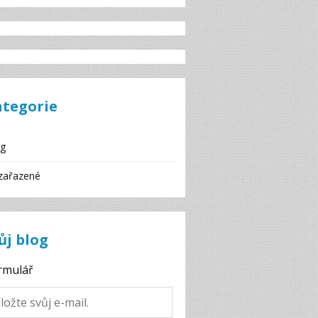
ategorie
og
zařazené
ůj blog
rmulář