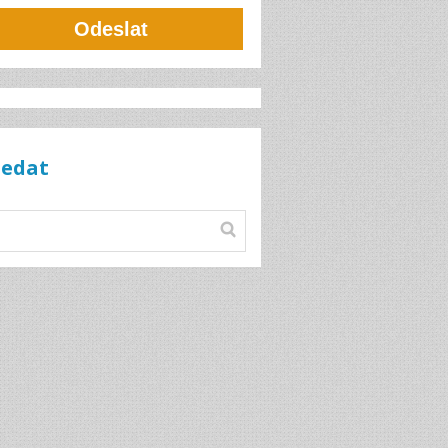
Odeslat
ledat