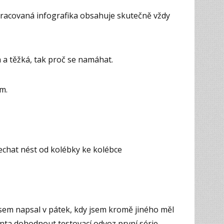
ě zpracovaná infografika obsahuje skutečně vždy
há a těžká, tak proč se namáhat.
em.
nechat nést od kolébky ke kolébce
jsem napsal v pátek, kdy jsem kromě jiného měl
nta dohodnout testovací odvoz první série