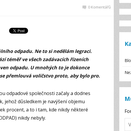
0 Komentářů
K
lního odpadu. Ne to si nedělám legraci.
ází téměř ve všech zadávacích řízeních
Bl
loven odpadu. U mnohých to je dokonce
Ne
e přemlouvá voličstvo proto, aby bylo pro.
erou odpadové společnosti začaly a dodnes
M
k, jehož důsledkem je navýšení objemu
ek procent, a to i tam, kde nikdy některé
Fo
ODPAD) nikdy nebyly.