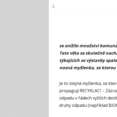
se snížilo množství komuná
Tato věta se skutečně nach
týkajících se výstavby spa
nosná myšlenka, se kterou s
Je to stejná myšlenka, se kt
propagují RECYKLACI – Zázra
odpadu v řádech vyšších desít
druhy odpadu (například BIO