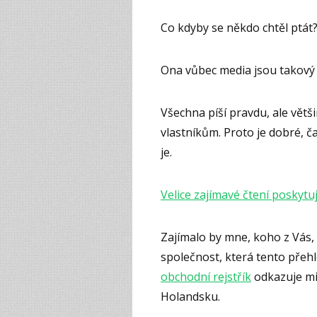
Co kdyby se někdo chtěl ptát
Ona vůbec media jsou takový z
Všechna píší pravdu, ale většin
vlastníkům. Proto je dobré, ča
je.
Velice zajímavé čtení poskytu
Zajímalo by mne, koho z Vás, 
společnost, která tento přehl
obchodní rejstřík
odkazuje mim
Holandsku.