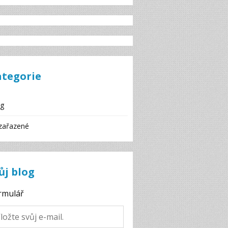
ategorie
og
zařazené
ůj blog
rmulář