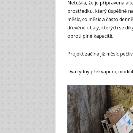
Netušila, že je připravena al
prostředku, který úspěšně nah
měsíc, co měsíc a často den
dřevěné obaly, kterých se d
oproti plné kapacitě.
Projekt začíná již měsíc pečli
Dva týdny překvapení, modifik