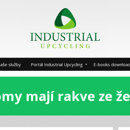
aše služby
Portál Industrial Upcycling
E-books downloa
omy mají rakve ze že