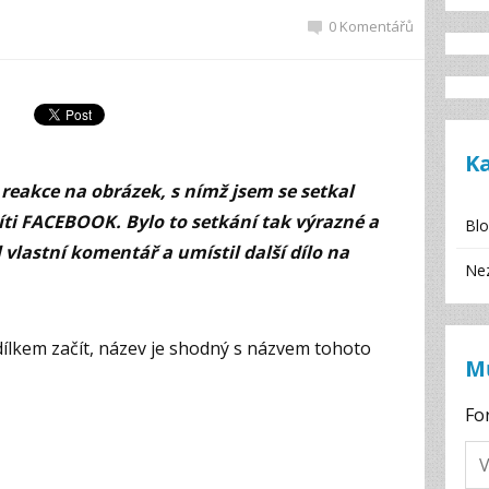
0 Komentářů
K
 reakce na obrázek, s nímž jsem se setkal
íti FACEBOOK. Bylo to setkání tak výrazné a
Bl
 vlastní komentář a umístil další dílo na
Ne
dílkem začít, název je shodný s názvem tohoto
M
Fo