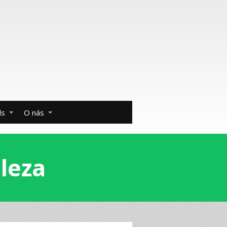
ds
O nás
leza