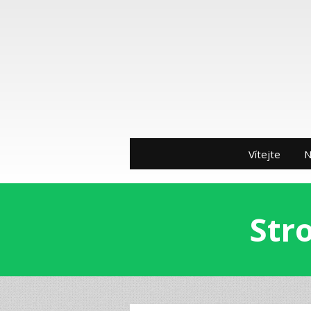
Vítejte
N
Str