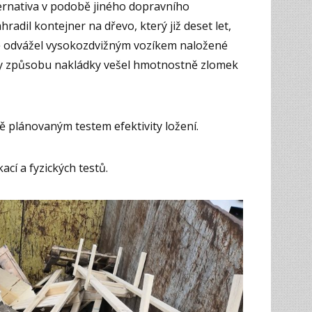
ternativa v podobě jiného dopravního
radil kontejner na dřevo, který již deset let,
ně odvážel vysokozdvižným vozíkem naložené
íky způsobu nakládky vešel hmotnostně zlomek
vě plánovaným testem efektivity ložení.
ací a fyzických testů.