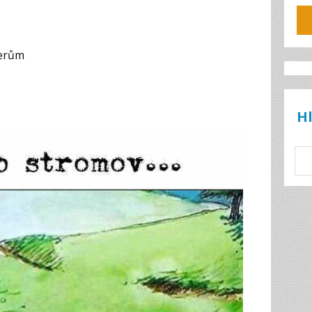
nerům
H