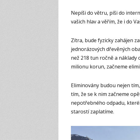
Nepíši do větru, píši do intern
vašich hlav a věřím, že i do Va
Zítra, bude fyzicky zahájen z
jednorázových dřevěných oba
než 218 tun ročně a náklady 
milionu korun, začneme elimi
Eliminovány budou nejen tím, ž
tím, že se k nim začneme opě
nepotřebného odpadu, kterého
starostí zaplatíme.