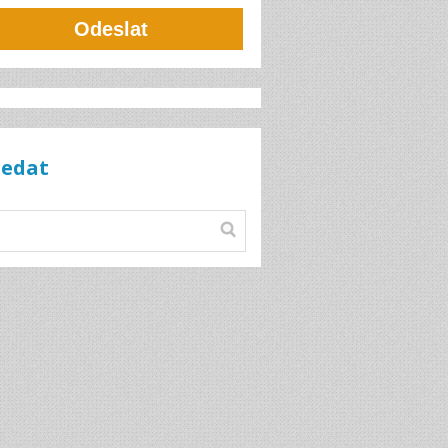
Odeslat
ledat