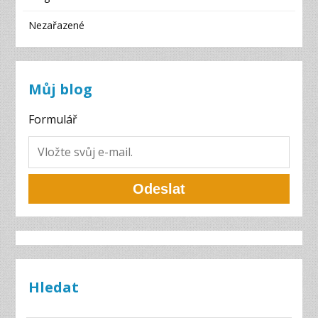
Nezařazené
Můj blog
Formulář
Odeslat
Hledat