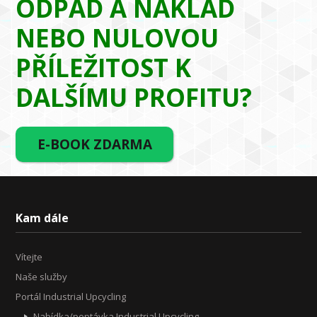
ODPAD A NÁKLAD
NEBO NULOVOU
PŘÍLEŽITOST K
DALŠÍMU PROFITU?
E-BOOK ZDARMA
Kam dále
Vítejte
Naše služby
Portál Industrial Upcycling
Nabídka/poptávka Industrial Upcycling