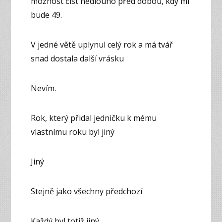
možnost číst nedlouho před dobou, kdy mi
bude 49.
V jedné větě uplynul celý rok a má tvář
snad dostala další vrásku
Nevím.
Rok, který přidal jedničku k mému
vlastnímu roku byl jiný
Jiný
Stejně jako všechny předchozí
Každý byl totiž jiný