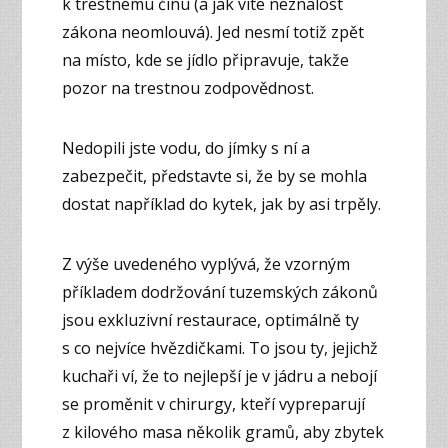
k trestnému činu (a jak víte neznalost
zákona neomlouvá). Jed nesmí totiž zpět
na místo, kde se jídlo připravuje, takže
pozor na trestnou zodpovědnost.
Nedopili jste vodu, do jímky s ní a
zabezpečit, představte si, že by se mohla
dostat například do kytek, jak by asi trpěly.
Z výše uvedeného vyplývá, že vzorným
příkladem dodržování tuzemských zákonů
jsou exkluzivní restaurace, optimálně ty
s co nejvíce hvězdičkami. To jsou ty, jejichž
kuchaři ví, že to nejlepší je v jádru a nebojí
se proměnit v chirurgy, kteří vypreparují
z kilového masa několik gramů, aby zbytek