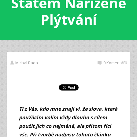
Státem Nařízené
Plýtvání
Michal Rada
0 Komentářů
Ti z Vás, kdo mne znají ví, že slova, která
používám volím vždy dlouho s cílem
použít jich co nejméně, ale přitom říci
vše. Při tvorbě nadpisu tohoto článku