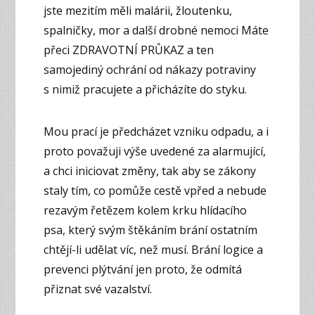
jste mezitím měli malárii, žloutenku,
spalničky, mor a další drobné nemoci Máte
přeci ZDRAVOTNÍ PRŮKAZ a ten
samojediný ochrání od nákazy potraviny
s nimiž pracujete a přicházíte do styku.
Mou prací je předcházet vzniku odpadu, a i
proto považuji výše uvedené za alarmující,
a chci iniciovat změny, tak aby se zákony
staly tím, co pomůže cestě vpřed a nebude
rezavým řetězem kolem krku hlídacího
psa, který svým štěkáním brání ostatním
chtějí-li udělat víc, než musí. Brání logice a
prevenci plýtvání jen proto, že odmítá
přiznat své vazalství.