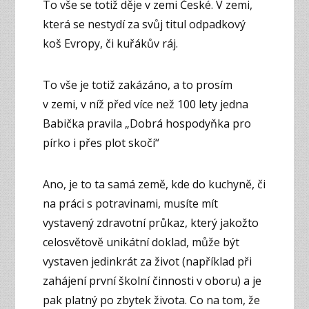
To vše se totiž děje v zemi České. V zemi,
která se nestydí za svůj titul odpadkový
koš Evropy, či kuřákův ráj.
To vše je totiž zakázáno, a to prosím
v zemi, v níž před více než 100 lety jedna
Babička pravila „Dobrá hospodyňka pro
pírko i přes plot skočí“
Ano, je to ta samá země, kde do kuchyně, či
na práci s potravinami, musíte mít
vystavený zdravotní průkaz, který jakožto
celosvětově unikátní doklad, může být
vystaven jedinkrát za život (například při
zahájení první školní činnosti v oboru) a je
pak platný po zbytek života. Co na tom, že