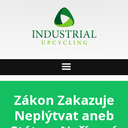
Zákon Zakazuje
Neplýtvat aneb