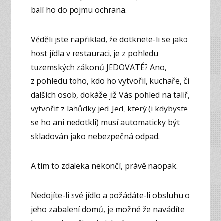
balí ho do pojmu ochrana.
Věděli jste například, že dotknete-li se jako
host jídla v restauraci, je z pohledu
tuzemských zákonů JEDOVATÉ? Ano,
z pohledu toho, kdo ho vytvořil, kuchaře, či
dalších osob, dokáže již Vás pohled na talíř,
vytvořit z lahůdky jed. Jed, který (i kdybyste
se ho ani nedotkli) musí automaticky být
skladován jako nebezpečná odpad.
A tím to zdaleka nekončí, právě naopak.
Nedojíte-li své jídlo a požádáte-li obsluhu o
jeho zabalení domů, je možné že navádíte